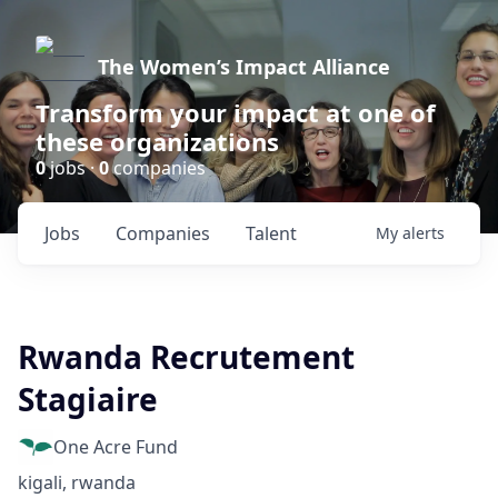
The Women’s Impact Alliance
Transform your impact at one of
these organizations
0
jobs ·
0
companies
Jobs
Companies
Talent
My
alerts
Rwanda Recrutement
Stagiaire
One Acre Fund
kigali, rwanda