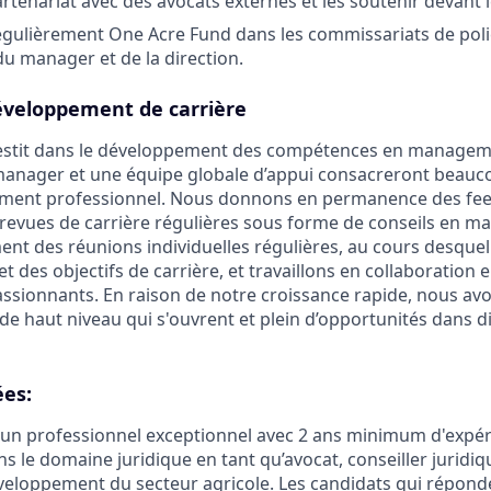
artenariat avec des avocats externes et les soutenir devant 
gulièrement One Acre Fund dans les commissariats de poli
u manager et de la direction.
éveloppement de carrière
estit dans le développement des compétences en managem
manager et une équipe globale d’appui consacreront beauc
ement professionnel. Nous donnons en permanence des fee
 revues de carrière régulières sous forme de conseils en 
nt des réunions individuelles régulières, au cours desque
et des objectifs de carrière, et travaillons en collaboration 
assionnants. En raison de notre croissance rapide, nous 
de haut niveau qui s'ouvrent et plein d’opportunités dans d
ées:
un professionnel exceptionnel avec 2 ans minimum d'expé
s le domaine juridique en tant qu’avocat, conseiller juridiq
veloppement du secteur agricole. Les candidats qui réponde