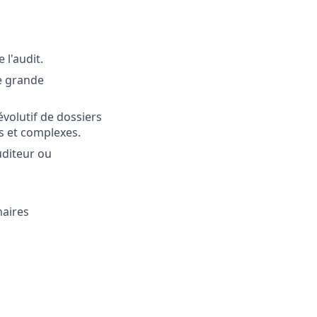
 l'audit.
ne grande
évolutif de dossiers
és et complexes.
uditeur ou
naires