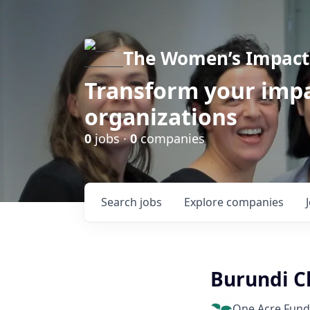
The Women’s Impact 
Transform your impa
organizations
0
jobs ·
0
companies
Search
jobs
Explore
companies
Burundi C
One Acre Fund