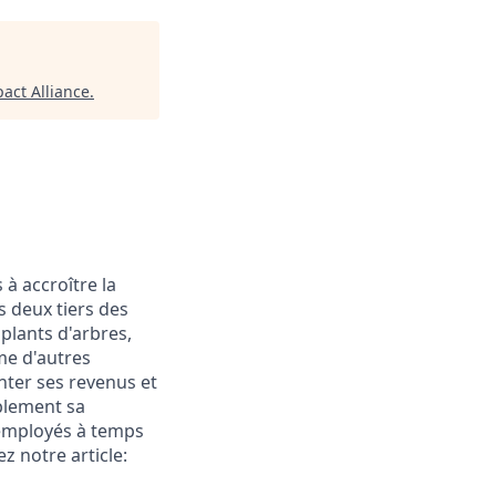
act Alliance
.
 à accroître la
s deux tiers des
 plants d'arbres,
me d'autres
nter ses revenus et
ablement sa
0 employés à temps
z notre article: