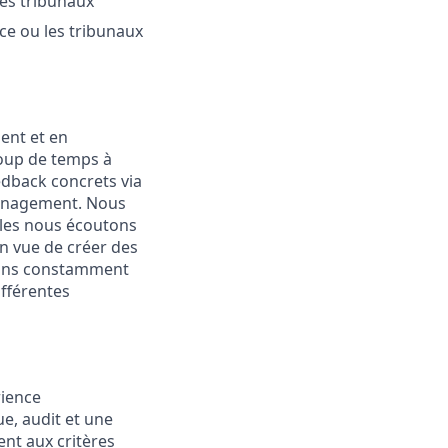
les tribunaux
ce ou les tribunaux
ent et en
oup de temps à
dback concrets via
management. Nous
lles nous écoutons
en vue de créer des
avons constamment
ifférentes
rience
ue, audit et une
nt aux critères