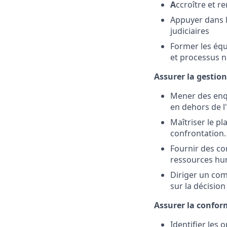
A
ccroître et 
Appuyer dans l
judiciaires
Former les équi
et processus 
Assurer la gestio
Mener des enq
en dehors de l
Maîtriser le p
confrontation.
Fournir des con
ressources hum
Diriger un com
sur la décisio
Assurer la conform
Identifier les 