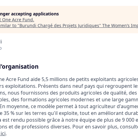
longer accepting applications
t
One Acre Fund
.
milar to "
Burundi Chargé des Projets Juridiques
"
The Women’s Imp
i
o
l’organisation
 Acre Fund aide 5,5 millions de petits exploitants agricoles
rs exploitations. Présents dans neuf pays qui regroupent le
ins, nous fournissons des produits agricoles de qualité, des
ibles, des formations agricoles modernes et une large gam
. En moyenne, ce modèle permet à tout agriculteur d'augme
de 35 % sur les terres qu'il exploite, tout en améliorant dur
ela est rendu possible grâce à notre équipe de plus de 9 00
zons et de professions diverses. Pour en savoir plus, consulte
ici
.