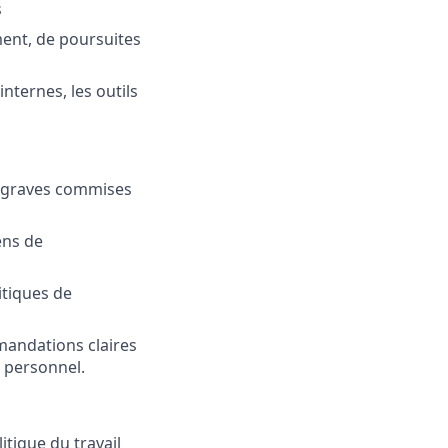
s
ment, de poursuites
nternes, les outils
s graves commises
ens de
itiques de
mandations claires
u personnel.
itique du travail