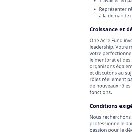
Travailler en p
Représenter ré
à la demande d
Croissance et d
One Acre Fund inv
leadership. Votre 
votre perfectionn
le mentorat et des
organisons égaleme
et discutons au suj
rôles réellement p
de nouveaux rôles 
fonctions.
Conditions exig
Nous recherchons 
professionnelle dan
passion pour le dé