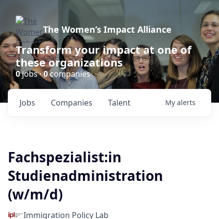
The Women’s Impact Alliance
Transform your impact at one of
these organizations
0
jobs ·
0
companies
Jobs
Companies
Talent
My
alerts
Fachspezialist:in
Studienadministration
(w/m/d)
Immigration Policy Lab