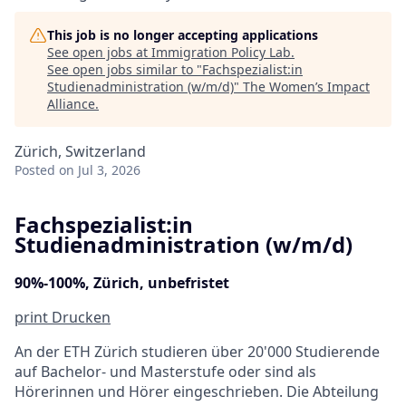
This job is no longer accepting applications
See open jobs at
Immigration Policy Lab
.
See open jobs similar to "
Fachspezialist:in
Studienadministration (w/m/d)
"
The Women’s Impact
Alliance
.
Zürich, Switzerland
Posted
on Jul 3, 2026
Fachspezialist:in
Studienadministration (w/m/d)
90%-100%, Zürich, unbefristet
print
Drucken
An der ETH Zürich studieren über 20'000 Studierende
auf Bachelor- und Masterstufe oder sind als
Hörerinnen und Hörer eingeschrieben. Die Abteilung