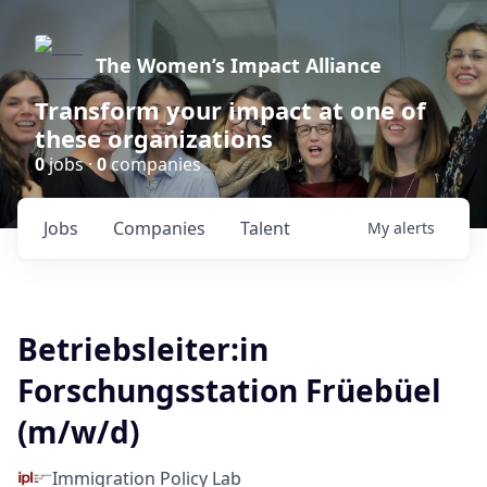
The Women’s Impact Alliance
Transform your impact at one of
these organizations
0
jobs ·
0
companies
Jobs
Companies
Talent
My
alerts
Betriebsleiter:in
Forschungsstation Früebüel
(m/w/d)
Immigration Policy Lab