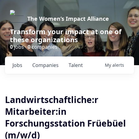
The Women’s Impact Alliance
Transform your impact at one of
these organizations
0
jobs ·
0
companies
Jobs
Companies
Talent
My
alerts
Landwirtschaftliche:r
Mitarbeiter:in
Forschungsstation Früebüel
(m/w/d)