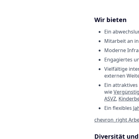
Wir bieten
Ein abwechslu
Mitarbeit an i
Moderne Infras
Engagiertes un
Vielfältige in
externen Weit
Ein attraktiv
wie
Vergünsti
ASVZ
,
Kinderb
Ein flexibles
Ja
chevron_right
Arbe
Diversität und