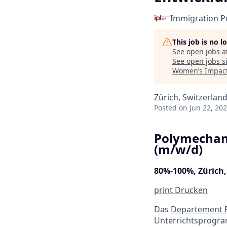
Immigration Po
This job is no 
See open jobs a
See open jobs si
Women’s Impact
Zürich, Switzerlan
Posted
on Jun 22, 20
Polymechani
(m/w/d)
80%-100%, Zürich,
print
Drucken
Das
Departement 
Unterrichtsprogra