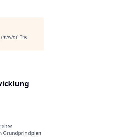
 (m/w/d)
"
The
wicklung
reites
n Grundprinzipien