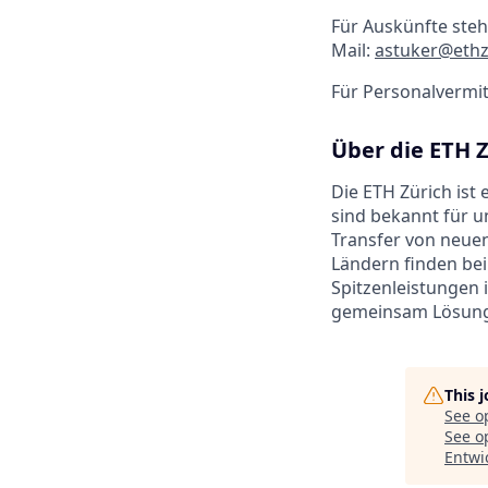
Für Auskünfte steh
Mail:
astuker@ethz
Für Personalvermit
Über die ETH 
Die ETH Zürich ist
sind bekannt für 
Transfer von neuen
Ländern finden bei
Spitzenleistungen 
gemeinsam Lösunge
This 
See o
See op
Entwi