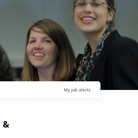
My
job
alerts
g &