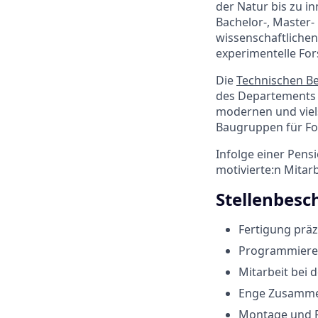
der Natur bis zu in
Bachelor-, Master
wissenschaftlichen
experimentelle For
Die
Technischen Be
des Departements a
modernen und viels
Baugruppen für Fo
Infolge einer Pens
motivierte:n Mitar
Stellenbesc
Fertigung präz
Programmieren
Mitarbeit bei
Enge Zusammen
Montage und 