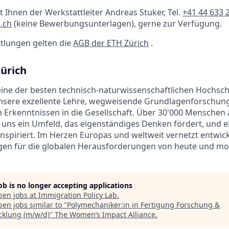
t Ihnen der Werkstattleiter Andreas Stuker, Tel.
+41 44 633 
.ch
(keine Bewerbungsunterlagen), gerne zur Verfügung.
tlungen gelten die
AGB der ETH Zürich
.
Zürich
 eine der besten technisch-naturwissenschaftlichen Hochsch
unsere exzellente Lehre, wegweisende Grundlagenforschun
 Erkenntnissen in die Gesellschaft. Über 30'000 Menschen 
 uns ein Umfeld, das eigenständiges Denken fördert, und ei
inspiriert. Im Herzen Europas und weltweit vernetzt entwic
n für die globalen Herausforderungen von heute und mo
job is no longer accepting applications
pen jobs at
Immigration Policy Lab
.
en jobs similar to "
Polymechaniker:in in Fertigung Forschung &
cklung (m/w/d)
"
The Women’s Impact Alliance
.