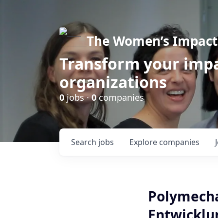
The Women’s Impact 
Transform your impa
organizations
0
jobs ·
0
companies
Search
jobs
Explore
companies
Polymecha
Entwicklu