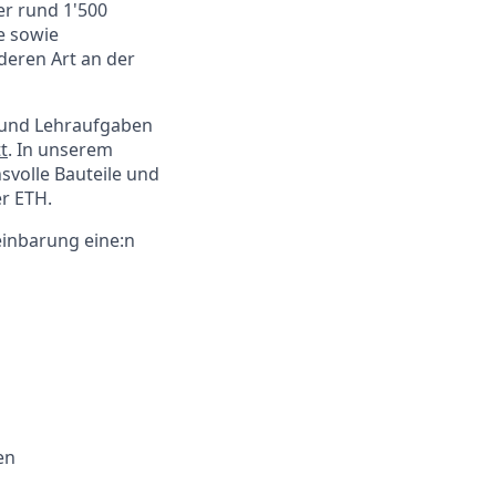
er rund 1'500
e sowie
deren Art an der
 und Lehraufgaben
t
. In unserem
svolle Bauteile und
r ETH.
einbarung eine:n
en