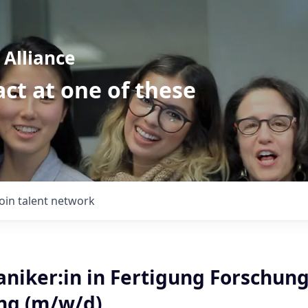
Alliance
ct at one of these
Join talent network
niker:in in Fertigung Forschun
ng (m/w/d)