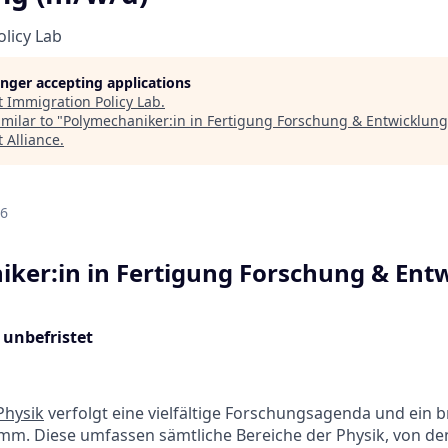
licy Lab
longer accepting applications
t
Immigration Policy Lab
.
milar to "
Polymechaniker:in in Fertigung Forschung & Entwicklung
 Alliance
.
d
26
ker:in in Fertigung Forschung & Ent
 unbefristet
Physik
verfolgt eine vielfältige Forschungsagenda und ein b
mm. Diese umfassen sämtliche Bereiche der Physik, von de