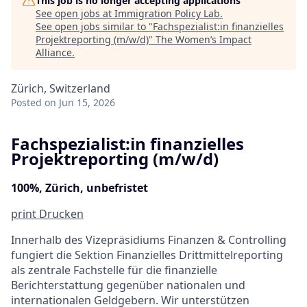
This job is no longer accepting applications
See open jobs at
Immigration Policy Lab
.
See open jobs similar to "
Fachspezialist:in finanzielles
Projektreporting (m/w/d)
"
The Women’s Impact
Alliance
.
Zürich, Switzerland
Posted
on Jun 15, 2026
Fachspezialist:in finanzielles
Projektreporting (m/w/d)
100%, Zürich, unbefristet
print
Drucken
Innerhalb des Vizepräsidiums Finanzen & Controlling
fungiert die Sektion Finanzielles Drittmittelreporting
als zentrale Fachstelle für die finanzielle
Berichterstattung gegenüber nationalen und
internationalen Geldgebern. Wir unterstützen