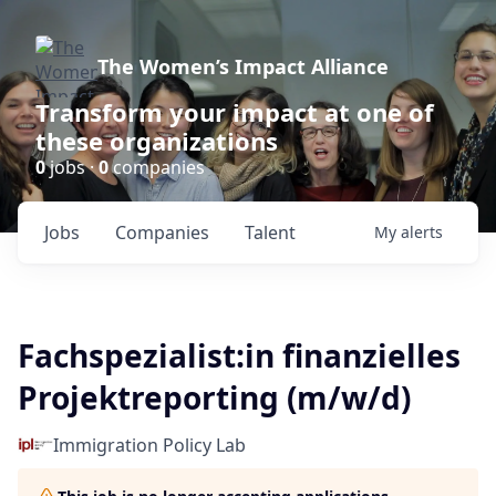
The Women’s Impact Alliance
Transform your impact at one of
these organizations
0
jobs ·
0
companies
Jobs
Companies
Talent
My
alerts
Fachspezialist:in finanzielles
Projektreporting (m/w/d)
Immigration Policy Lab