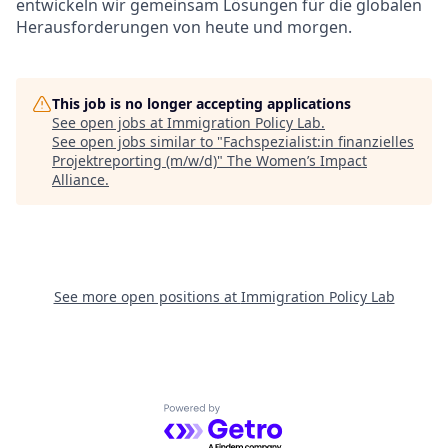
entwickeln wir gemeinsam Lösungen für die globalen
Herausforderungen von heute und morgen.
This job is no longer accepting applications
See open jobs at
Immigration Policy Lab
.
See open jobs similar to "
Fachspezialist:in finanzielles
Projektreporting (m/w/d)
"
The Women’s Impact
Alliance
.
See more open positions at
Immigration Policy Lab
Powered by Getro.com