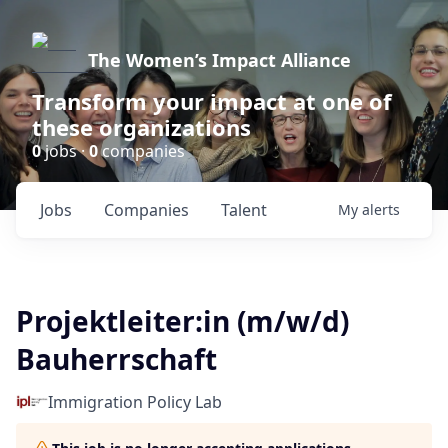
The Women’s Impact Alliance
Transform your impact at one of
these organizations
0
jobs ·
0
companies
Jobs
Companies
Talent
My
alerts
Projektleiter:in (m/w/d)
Bauherrschaft
Immigration Policy Lab