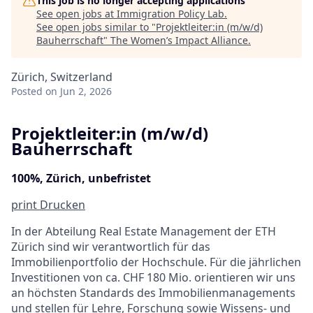
This job is no longer accepting applications
See open jobs at
Immigration Policy Lab
.
See open jobs similar to "
Projektleiter:in (m/w/d)
Bauherrschaft
"
The Women’s Impact Alliance
.
Zürich, Switzerland
Posted
on Jun 2, 2026
Projektleiter:in (m/w/d)
Bauherrschaft
100%, Zürich, unbefristet
print
Drucken
In der Abteilung Real Estate Management der ETH
Zürich sind wir verantwortlich für das
Immobilienportfolio der Hochschule. Für die jährlichen
Investitionen von ca. CHF 180 Mio. orientieren wir uns
an höchsten Standards des Immobilienmanagements
und stellen für Lehre, Forschung sowie Wissens- und