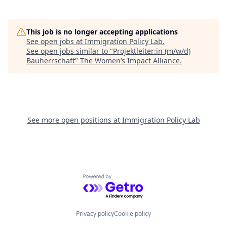
This job is no longer accepting applications
See open jobs at
Immigration Policy Lab
.
See open jobs similar to "
Projektleiter:in (m/w/d)
Bauherrschaft
"
The Women’s Impact Alliance
.
See more open positions at
Immigration Policy Lab
Powered by Getro.com
Privacy policy
Cookie policy