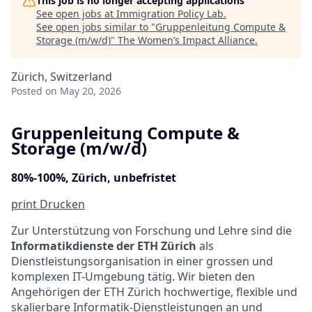
This job is no longer accepting applications
See open jobs at
Immigration Policy Lab
.
See open jobs similar to "
Gruppenleitung Compute &
Storage (m/w/d)
"
The Women’s Impact Alliance
.
Zürich, Switzerland
Posted
on May 20, 2026
Gruppenleitung Compute &
Storage (m/w/d)
80%-100%, Zürich, unbefristet
print
Drucken
Zur Unterstützung von Forschung und Lehre sind die
Informatikdienste der ETH Zürich
als
Dienstleistungsorganisation in einer grossen und
komplexen IT-Umgebung tätig. Wir bieten den
Angehörigen der ETH Zürich hochwertige, flexible und
skalierbare Informatik-Dienstleistungen an und