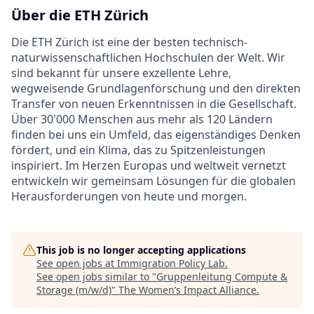
Über die ETH Zürich
Die ETH Zürich ist eine der besten technisch-
naturwissenschaftlichen Hochschulen der Welt. Wir
sind bekannt für unsere exzellente Lehre,
wegweisende Grundlagenforschung und den direkten
Transfer von neuen Erkenntnissen in die Gesellschaft.
Über 30'000 Menschen aus mehr als 120 Ländern
finden bei uns ein Umfeld, das eigenständiges Denken
fördert, und ein Klima, das zu Spitzenleistungen
inspiriert. Im Herzen Europas und weltweit vernetzt
entwickeln wir gemeinsam Lösungen für die globalen
Herausforderungen von heute und morgen.
This job is no longer accepting applications
See open jobs at
Immigration Policy Lab
.
See open jobs similar to "
Gruppenleitung Compute &
Storage (m/w/d)
"
The Women’s Impact Alliance
.