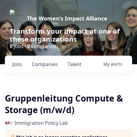
The Women’s Impact Alliance
Transform your impact at one of
these organizations
0
jobs ·
0
companies
Jobs
Companies
Talent
My
alerts
Gruppenleitung Compute &
Storage (m/w/d)
Immigration Policy Lab