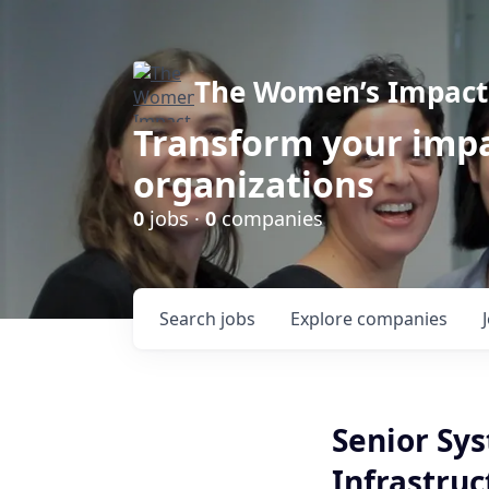
The Women’s Impact 
Transform your impa
organizations
0
jobs ·
0
companies
Search
jobs
Explore
companies
Senior Sys
Infrastru