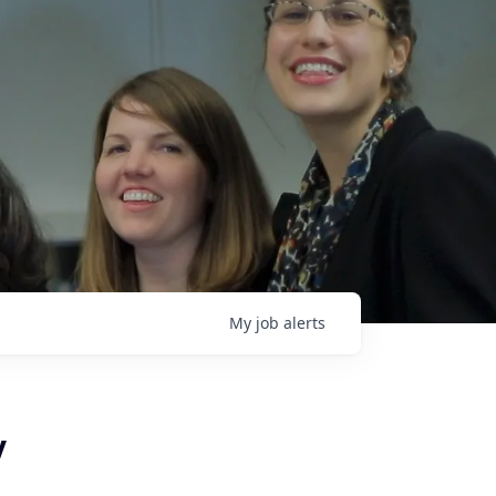
My
job
alerts
y