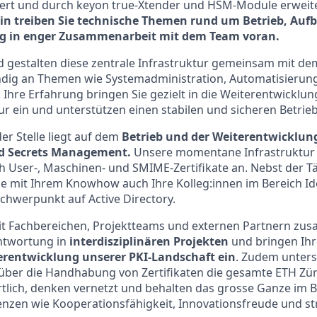
iert und durch keyon true-Xtender und HSM-Module erweite
:in treiben Sie technische Themen rund um Betrieb, Auf
g in enger Zusammenarbeit mit dem Team voran.
d gestalten diese zentrale Infrastruktur gemeinsam mit d
ändig an Themen wie Systemadministration, Automatisierun
Ihre Erfahrung bringen Sie gezielt in die Weiterentwicklun
ur ein und unterstützen einen stabilen und sicheren Betrieb
r Stelle liegt auf dem
Betrieb und der Weiterentwicklung
nd Secrets Management.
Unsere momentane Infrastruktur b
 User-, Maschinen- und SMIME-Zertifikate an. Nebst der Tä
ie mit Ihrem Knowhow auch Ihre Kolleg:innen im Bereich Id
hwerpunkt auf Active Directory.
mit Fachbereichen, Projektteams und externen Partnern zu
twortung in
interdisziplinären Projekten
und bringen Ihre
erentwicklung unserer PKI-Landschaft ein
. Zudem unters
über die Handhabung von Zertifikaten die gesamte ETH Zür
tlich, denken vernetzt und behalten das grosse Ganze im Bl
nzen wie Kooperationsfähigkeit, Innovationsfreude und st