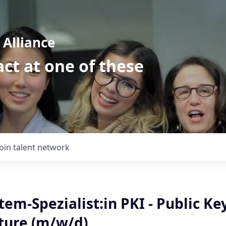
Alliance
ct at one of these
Join talent network
tem-Spezialist:in PKI - Public Ke
cture (m/w/d)