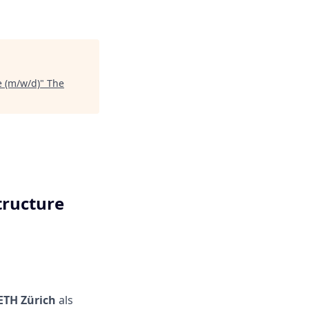
e (m/w/d)
"
The
structure
ETH Zürich
als