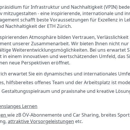
präsidium für Infrastruktur und Nachhaltigkeit (VPIN) bede
v mitzugestalten - eine inspirierende, internationale und in
ngagement schafft beste Voraussetzungen für Exzellenz in L
d Nachhaltigkeit der ETH Zürich.
inspirierenden Atmosphäre bilden Vertrauen, Verlässlichkeit
ent unserer Zusammenarbeit. Wir bieten Ihnen nicht nur S
ältige Weiterentwicklungsmöglichkeiten. Bei uns erwartet S
it in einem innovativen und wertschätzenden Umfeld, das S
nen neue Perspektiven eröffnet.
ich erwartet Sie ein dynamisches und internationales Umfe
tes, hilfsbereites offenes Team und der Arbeitsplatz ist mod
e Gestaltungsspielraum und praxisnahe und kreative Lösun
enslanges Lernen
gen
wie zB ÖV-Abonnemente und Car Sharing, breites Spor
ung,
attraktive Vorsorgeleistungen
etc.