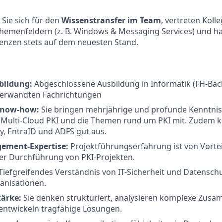
Sie sich für den
Wissenstransfer im Team
, vertreten Koll
hemenfeldern (z. B. Windows & Messaging Services) und ha
enzen stets auf dem neuesten Stand.
sbildung:
Abgeschlossene Ausbildung in Informatik (FH-Bac
verwandten Fachrichtungen
Know-how:
Sie bringen mehrjährige und profunde Kenntnis
Multi-Cloud PKI und die Themen rund um PKI mit. Zudem ke
ry, EntraID und ADFS gut aus.
ement-Expertise:
Projektführungserfahrung ist von Vortei
er Durchführung von PKI-Projekten.
Tiefgreifendes Verständnis von IT-Sicherheit und Datensch
anisationen.
tärke:
Sie denken strukturiert, analysieren komplexe Zu
 entwickeln tragfähige Lösungen.