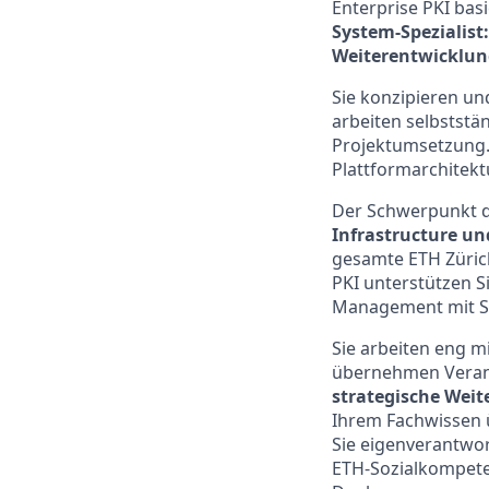
Enterprise PKI bas
System-Spezialist
Weiterentwicklun
Sie konzipieren un
arbeiten selbstst
Projektumsetzung. 
Plattformarchitekt
Der Schwerpunkt de
Infrastructure u
gesamte ETH Zürich
PKI unterstützen S
Management mit Sc
Sie arbeiten eng 
übernehmen Veran
strategische Weit
Ihrem Fachwissen 
Sie eigenverantwor
ETH-Sozialkompete