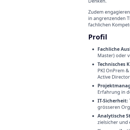
Denken.
Zudem engagieren 
in angrenzenden T
fachlichen Kompet
Profil
Fachliche Au
Master) oder 
Technisches 
PKI OnPrem & 
Active Directo
Projektmanag
Erfahrung in d
IT-Sicherheit:
grösseren Org
Analytische S
zielsicher und