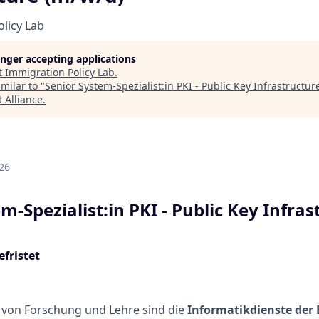
licy Lab
longer accepting applications
t
Immigration Policy Lab
.
milar to "
Senior System-Spezialist:in PKI - Public Key Infrastructur
 Alliance
.
d
26
m-Spezialist:in PKI - Public Key Infra
fristet
 von Forschung und Lehre sind die
Informatikdienste der 