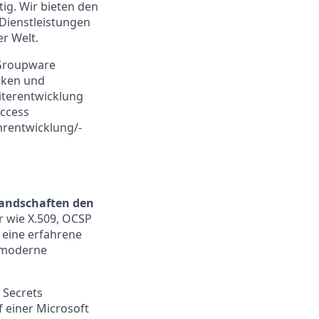
ig. Wir bieten den
-Dienstleistungen
r Welt.
 Groupware
nken und
iterentwicklung
Access
rentwicklung/-
landschaften den
r wie X.509, OCSP
 eine erfahrene
r moderne
 Secrets
f einer Microsoft