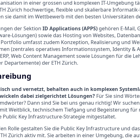
anisation in einer grossen und komplexen IT-Umgebung tät
H Zürich hochwertige, flexible und skalierbare Informatik
n sie damit im Wettbewerb mit den besten Universitäten de
ungen der Sektion
ID Applications (APPS)
gehören E-Mail,
ftware-Lösungen) sowie das Hosting von Websites, Datenba
 Portfolio umfasst zudem Konzeption, Realisierung und We
men (zentrales operatives Informationssystem, Identity & 
RP, Web Content Management sowie Lösungen für die Leh
er Departemente) der ETH Zürich.
hreibung
tisch und vernetzt, behalten auch in komplexen System
wickeln dabei zielgerichtet Lösungen?
Für Sie sind Wörte
dwörter? Dann sind Sie bei uns genau richtig! Wir suchen
e mit Weitblick, technischem Tiefgang und Begeisterung fü
 Public Key Infrastructure-Strategie mitgestaltet.
en Rolle gestalten Sie die Public Key Infrastructure und das
 Zürich aktiv mit. Sie arbeiten in einer Umgebung, die au