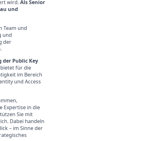
rt wird.
Als Senior
bau und
em Team und
g und
g der
.
 der Public Key
ietet für die
tigkeit im Bereich
entity und Access
sammen,
 Expertise in die
tützen Sie mit
ich. Dabei handeln
ick – im Sinne der
rategisches