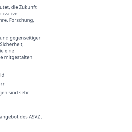
utet, die Zukunft
novative
ehre, Forschung,
 und gegenseitiger
icherheit,
ie eine
ie mitgestalten
ld,
ern
gen sind sehr
tangebot des
ASVZ
,