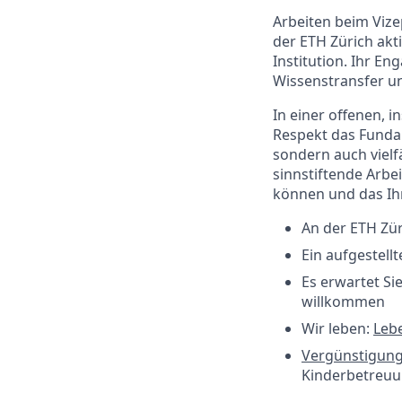
Arbeiten beim Vize
der ETH Zürich akti
Institution. Ihr E
Wissenstransfer un
In einer offenen, 
Respekt das Fundam
sondern auch vielf
sinnstiftende Arbe
können und das Ih
An der ETH Zür
Ein aufgestell
Es erwartet Si
willkommen
Wir leben:
Leb
Vergünstigun
Kinderbetreu