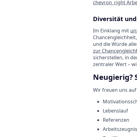
chevron_right
Arbe
Diversität und
Im Einklang mit
un
Chancengleichheit,
und die Würde alle
zur Chancengleichh
sicherstellen, in d
zentraler Wert – w
Neugierig? 
Wir freuen uns au
Motivationssc
Lebenslauf
Referenzen
Arbeitszeugni