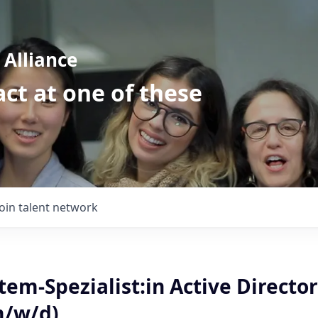
Alliance
ct at one of these
Join talent network
tem-Spezialist:in Active Director
m/w/d)