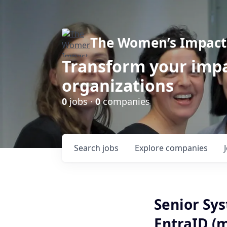
The Women’s Impact 
Transform your impa
organizations
0
jobs ·
0
companies
Search
jobs
Explore
companies
Senior Sys
EntraID (