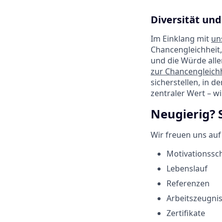
Diversität und
Im Einklang mit
un
Chancengleichheit,
und die Würde alle
zur Chancengleichh
sicherstellen, in d
zentraler Wert – w
Neugierig? 
Wir freuen uns au
Motivationssc
Lebenslauf
Referenzen
Arbeitszeugni
Zertifikate