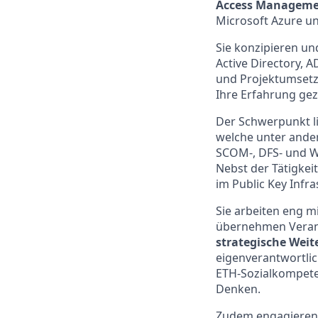
Access Manageme
Microsoft Azure un
Sie konzipieren un
Active Directory,
und Projektumsetzu
Ihre Erfahrung gezi
Der Schwerpunkt l
welche unter ande
SCOM-, DFS- und WS
Nebst der Tätigkei
im Public Key Infr
Sie arbeiten eng 
übernehmen Veran
strategische Wei
eigenverantwortlic
ETH-Sozialkompete
Denken.
Zudem engagieren 