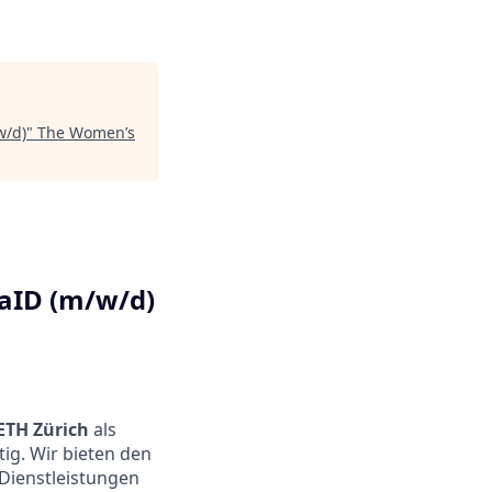
w/d)
"
The Women’s
raID (m/w/d)
ETH Zürich
als
ig. Wir bieten den
-Dienstleistungen