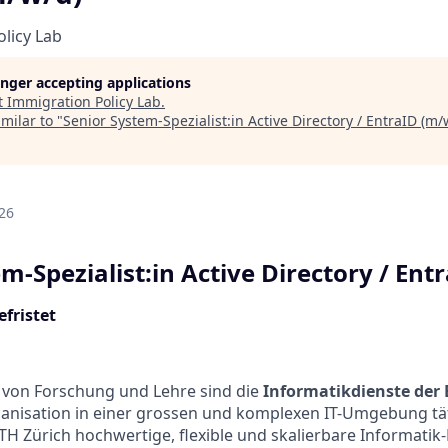
licy Lab
longer accepting applications
t
Immigration Policy Lab
.
milar to "
Senior System-Spezialist:in Active Directory / EntraID (m/
d
26
m-Spezialist:in Active Directory / Ent
fristet
 von Forschung und Lehre sind die
Informatikdienste der 
anisation in einer grossen und komplexen IT-Umgebung tät
H Zürich hochwertige, flexible und skalierbare Informatik