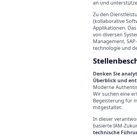
an und unterstütze
Zu den Dienstleist
(kollaborative So
Applikationen. Das
von diversen Syste
Management, SAP-E
technologie und d
Stellenbesc
Denken Sie analy
Überblick und ent
Moderne Authentis
Wir suchen eine er
Begeisterung für 
mitgestaltet.
In dieser verantw
basierte IAM-Zukun
technische Führun