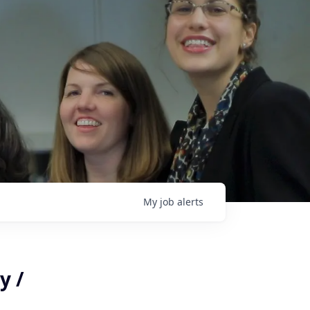
My
job
alerts
y /