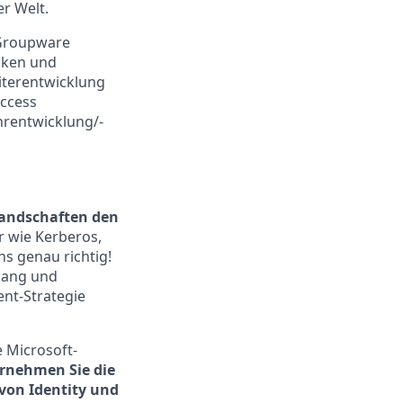
r Welt.
 Groupware
nken und
iterentwicklung
Access
rentwicklung/-
landschaften den
r wie Kerberos,
s genau richtig!
fgang und
nt-Strategie
e Microsoft-
ernehmen Sie die
von Identity und