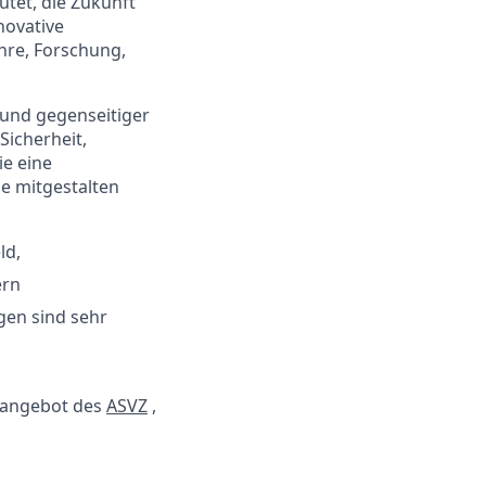
utet, die Zukunft
novative
ehre, Forschung,
 und gegenseitiger
icherheit,
ie eine
ie mitgestalten
ld,
ern
gen sind sehr
tangebot des
ASVZ
,