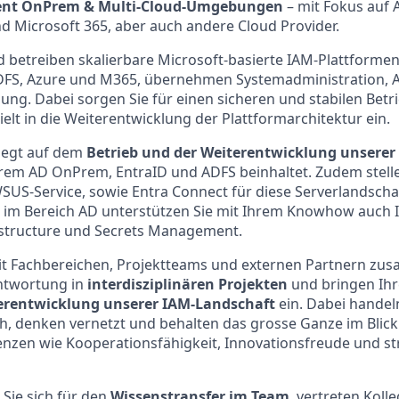
nt OnPrem & Multi-Cloud-Umgebungen
– mit Fokus auf A
d Microsoft 365, aber auch andere Cloud Provider.
d betreiben skalierbare Microsoft-basierte IAM-Plattformen
 ADFS, Azure und M365, übernehmen Systemadministration, 
ng. Dabei sorgen Sie für einen sicheren und stabilen Betr
elt in die Weiterentwicklung der Plattformarchitektur ein.
iegt auf dem
Betrieb und der Weiterentwicklung unserer
rem AD OnPrem, EntraID und ADFS beinhaltet. Zudem stelle
US-Service, sowie Entra Connect für diese Serverlandscha
t im Bereich AD unterstützen Sie mit Ihrem Knowhow auch I
astructure und Secrets Management.
mit Fachbereichen, Projektteams und externen Partnern zu
twortung in
interdisziplinären Projekten
und bringen Ihre
terentwicklung unserer IAM-Landschaft
ein. Dabei handel
h, denken vernetzt und behalten das grosse Ganze im Blick
nzen wie Kooperationsfähigkeit, Innovationsfreude und st
Sie sich für den
Wissenstransfer im Team
, vertreten Koll