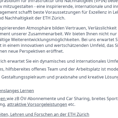
präsidium für Infrastruktur und Nachhaltigkeit (VPIN) bede
v mitzugestalten - eine inspirierende, internationale und in
ngagement schafft beste Voraussetzungen für Exzellenz in L
d Nachhaltigkeit der ETH Zürich.
inspirierenden Atmosphäre bilden Vertrauen, Verlässlichkeit
ent unserer Zusammenarbeit. Wir bieten Ihnen nicht nur S
ältige Weiterentwicklungsmöglichkeiten. Bei uns erwartet S
it in einem innovativen und wertschätzenden Umfeld, das S
nen neue Perspektiven eröffnet.
ich erwartet Sie ein dynamisches und internationales Umfe
tes, hilfsbereites offenes Team und der Arbeitsplatz ist mod
e Gestaltungsspielraum und praxisnahe und kreative Lösun
enslanges Lernen
gen
wie zB ÖV-Abonnemente und Car Sharing, breites Spor
ung,
attraktive Vorsorgeleistungen
etc.
iten, Lehren und Forschen an der ETH Zürich