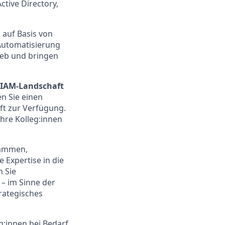
ctive Directory,
 auf Basis von
Automatisierung
ieb und bringen
 IAM-Landschaft
n Sie einen
ft zur Verfügung.
hre Kolleg:innen
sammen,
 Expertise in die
n Sie
 – im Sinne der
rategisches
eg:innen bei Bedarf