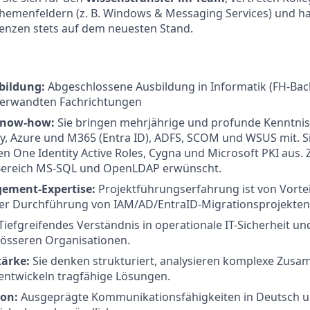
hemenfeldern (z. B. Windows & Messaging Services) und ha
enzen stets auf dem neuesten Stand.
sbildung:
Abgeschlossene Ausbildung in Informatik (FH-Bac
verwandten Fachrichtungen
Know-how:
Sie bringen mehrjährige und profunde Kenntnis
ry, Azure und M365 (Entra ID), ADFS, SCOM und WSUS mit. S
en One Identity Active Roles, Cygna und Microsoft PKI aus. Z
ereich MS-SQL und OpenLDAP erwünscht.
ement-Expertise:
Projektführungserfahrung ist von Vortei
der Durchführung von IAM/AD/EntraID-Migrationsprojekten
Tiefgreifendes Verständnis in operationale IT-Sicherheit u
rösseren Organisationen.
tärke:
Sie denken strukturiert, analysieren komplexe Zu
 entwickeln tragfähige Lösungen.
on:
Ausgeprägte Kommunikationsfähigkeiten in Deutsch un