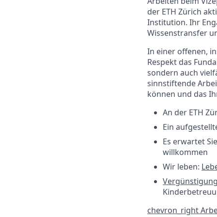
Arbeiten beim Vize
der ETH Zürich akti
Institution. Ihr E
Wissenstransfer un
In einer offenen, 
Respekt das Fundam
sondern auch vielf
sinnstiftende Arbe
können und das Ih
An der ETH Zür
Ein aufgestell
Es erwartet Si
willkommen
Wir leben:
Leb
Vergünstigun
Kinderbetreu
chevron_right
Arbe