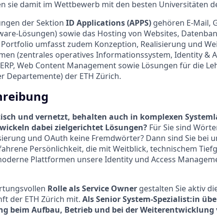
n sie damit im Wettbewerb mit den besten Universitäten de
ungen der Sektion
ID Applications (APPS)
gehören E-Mail,
ftware-Lösungen) sowie das Hosting von Websites, Datenba
 Portfolio umfasst zudem Konzeption, Realisierung und We
men (zentrales operatives Informationssystem, Identity & 
RP, Web Content Management sowie Lösungen für die Leh
er Departemente) der ETH Zürich.
hreibung
tisch und vernetzt, behalten auch in komplexen System
wickeln dabei zielgerichtet Lösungen?
Für Sie sind Wörte
ierung und OAuth keine Fremdwörter? Dann sind Sie bei un
fahrene Persönlichkeit, die mit Weitblick, technischem Tie
moderne Plattformen unsere Identity und Access Manageme
ortungsvollen
Rolle als Service Owner
gestalten Sie aktiv di
ft der ETH Zürich mit.
Als Senior System-Spezialist:in üb
g beim Aufbau, Betrieb und bei der Weiterentwicklung 