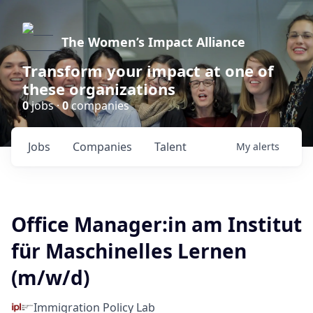
The Women’s Impact Alliance
Transform your impact at one of
these organizations
0
jobs ·
0
companies
Jobs
Companies
Talent
My
alerts
Office Manager:in am Institut
für Maschinelles Lernen
(m/w/d)
Immigration Policy Lab