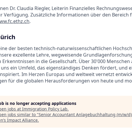
nen Dr. Claudia Riegler, Leiterin Finanzielles Rechnungswes
ur Verfügung. Zusätzliche Informationen über den Bereich f
ww.fc.ethz.ch
.
Zürich
 eine der besten technisch-naturwissenschaftlichen Hochsch
unsere exzellente Lehre, wegweisende Grundlagenforschun
 Erkenntnissen in die Gesellschaft. Über 30'000 Menschen 
 uns ein Umfeld, das eigenständiges Denken fördert, und ei
inspiriert. Im Herzen Europas und weltweit vernetzt entwic
n für die globalen Herausforderungen von heute und mo
job is no longer accepting applications
pen jobs at
Immigration Policy Lab
.
en jobs similar to "
Senior Accountant Anlagebuchhaltung (m/w/d)
’s Impact Alliance
.