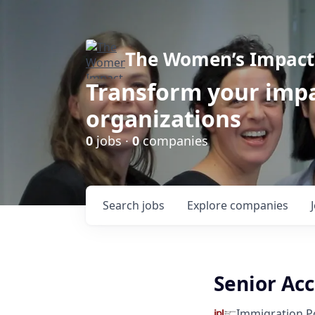
The Women’s Impact 
Transform your impa
organizations
0
jobs ·
0
companies
Search
jobs
Explore
companies
Senior Ac
Immigration Po