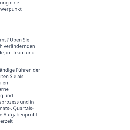
nung eine
chwerpunkt
ams? Üben Sie
ich verändernden
de, im Team und
tändige Führen der
ten Sie als
alen
erne
ng und
gsprozess und in
ats-, Quartals-
ge Aufgabenprofil
erzeit