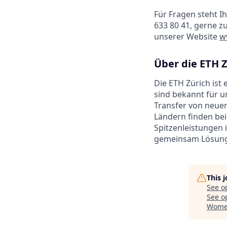
Für Fragen steht Ih
633 80 41, gerne z
unserer Website
w
Über die ETH 
Die ETH Zürich ist
sind bekannt für 
Transfer von neuen
Ländern finden bei
Spitzenleistungen 
gemeinsam Lösunge
This 
See o
See op
Women