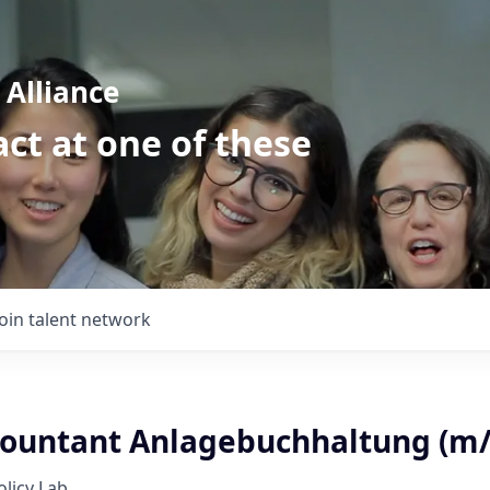
Alliance
ct at one of these
Join talent network
countant Anlagebuchhaltung (m
licy Lab