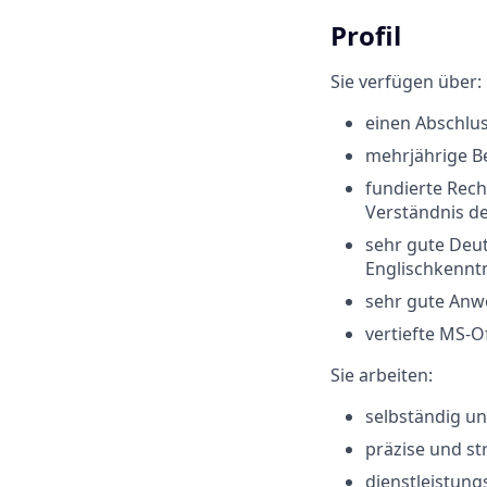
Profil
Sie verfügen über:
einen Abschlu
mehrjährige B
fundierte Rech
Verständnis d
sehr gute Deut
Englischkennt
sehr gute Anw
vertiefte MS-O
Sie arbeiten:
selbständig u
präzise und st
dienstleistung