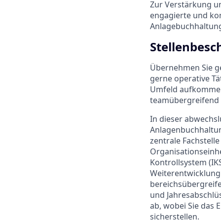
Zur Verstärkung u
engagierte und ko
Anlagebuchhaltung
Stellenbesc
Übernehmen Sie ge
gerne operative Tä
Umfeld aufkommend
teamübergreifend z
In dieser abwechsl
Anlagenbuchhaltung
zentrale Fachstelle
Organisationseinhe
Kontrollsystem (I
Weiterentwicklung 
bereichsübergreife
und Jahresabschlüs
ab, wobei Sie das 
sicherstellen.