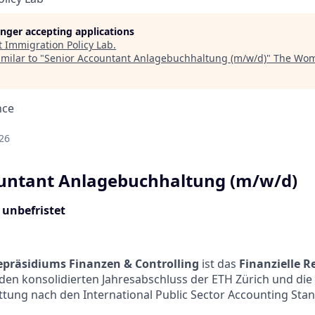
longer accepting applications
t
Immigration Policy Lab
.
milar to "
Senior Accountant Anlagebuchhaltung (m/w/d)
"
The Wom
nce
d
26
ountant Anlagebuchhaltung (m/w/d)
 unbefristet
epräsidiums Finanzen & Controlling
ist das
Finanzielle 
 den konsolidierten Jahresabschluss der ETH Zürich und die
ttung nach den International Public Sector Accounting Stan