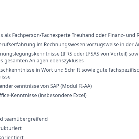
ss als Fachperson/Fachexperte Treuhand oder Finanz- un
erufserfahrung im Rechnungswesen vorzugsweise in der 
nungslegungskenntnisse (IFRS oder IPSAS von Vorteil) sowi
es gesamten Anlagenlebenszykluses
schkenntnisse in Wort und Schrift sowie gute fachspezifis
nisse
enderkenntnisse von SAP (Modul FI-AA)
ffice-Kenntnisse (insbesondere Excel)
nd teamübergreifend
rukturiert
sorientiert