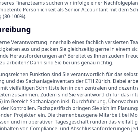
nseres Finanzteams suchen wir infolge einer Nachfolgepla
mpetente Persönlichkeit als Senior Accountant mit dem S
 (80-100%).
hreibung
rne Verantwortung innerhalb eines fachlich versierten Te
tigkeiten aus und packen Sie gleichzeitig gerne in einem s
e Herausforderungen an? Bereitet es Ihnen zudem Freu
u arbeiten? Dann sind Sie bei uns genau richtig.
ungsreichen Funktion sind Sie verantwortlich für das selbs
 und des Sachanlageinventars der ETH Zürich. Dabei arbei
 mit vielfältigen Schnittstellen in den zentralen und dezentr
iten zusammen. Zudem sind Sie verantwortlich für das int
KS) im Bereich Sachanlagen inkl. Durchführung, Überwachu
der Kontrollen. Fachspezifisch bringen Sie sich im Planun
nden Projekten ein. Die themenbezogene Mitarbeit bei Mon
sen und im operativen Tagesgeschäft runden das vielfälti
Einhalten von Compliance- und Abschlussanforderungen jed