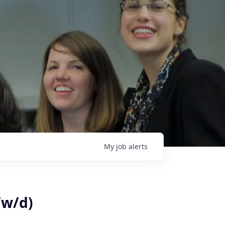
My
job
alerts
/w/d)