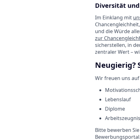
Diversität und
Im Einklang mit
un
Chancengleichheit,
und die Würde alle
zur Chancengleichh
sicherstellen, in d
zentraler Wert – w
Neugierig? 
Wir freuen uns au
Motivationssc
Lebenslauf
Diplome
Arbeitszeugni
Bitte bewerben Sie
Bewerbungsportal.