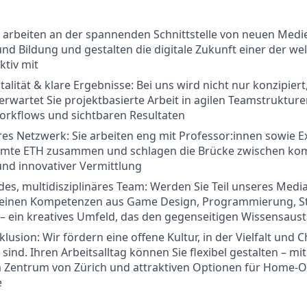
e arbeiten an der spannenden Schnittstelle von neuen Medie
nd Bildung und gestalten die digitale Zukunft einer der we
tiv mit
lität & klare Ergebnisse: Bei uns wird nicht nur konzipier
erwartet Sie projektbasierte Arbeit in agilen Teamstruktu
orkflows und sichtbaren Resultaten
äres Netzwerk: Sie arbeiten eng mit Professor:innen sowie 
amte ETH zusammen und schlagen die Brücke zwischen ko
nd innovativer Vermittlung
ndes, multidisziplinäres Team: Werden Sie Teil unseres Med
reinen Kompetenzen aus Game Design, Programmierung, St
 ein kreatives Umfeld, das den gegenseitigen Wissensaust
Inklusion: Wir fördern eine offene Kultur, in der Vielfalt und
 sind. Ihren Arbeitsalltag können Sie flexibel gestalten – 
m Zentrum von Zürich und attraktiven Optionen für Home-O
e