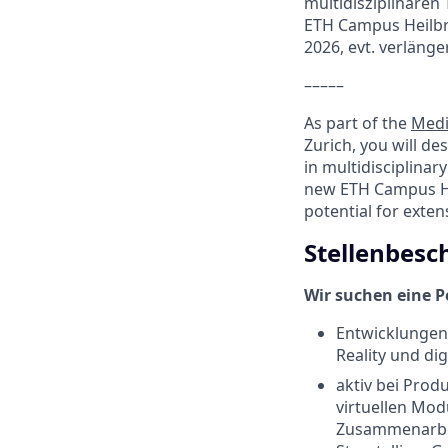
multidisziplinären
ETH Campus Heilbro
2026, evt. verlänge
–––––
As part of the
Medi
Zurich, you will de
in multidisciplinar
new ETH Campus Heil
potential for exten
Stellenbesc
Wir suchen eine P
Entwicklungen 
Reality und di
aktiv bei Prod
virtuellen Mod
Zusammenarbei