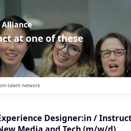
Alliance
ct at one of these
Join talent network
xperience Designer:in / Instruc
New Media and Tech (m/w/d)