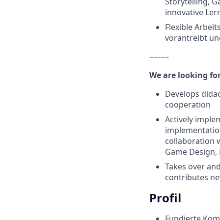
Storytelling,
innovative Le
Flexible Arbei
vorantreibt u
–––––
We are looking f
Develops didact
cooperation
Actively imple
implementation
collaboration 
Game Design, 
Takes over and
contributes n
Profil
Fundierte Kom