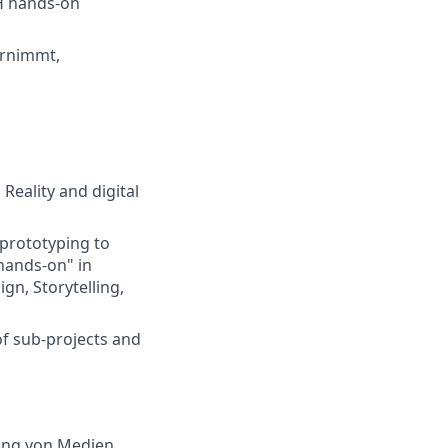
H hands-on
ernimmt,
Reality and digital
 prototyping to
"hands-on" in
gn, Storytelling,
of sub-projects and
ung von Medien,