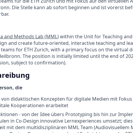
 Teams für die ETH Zürich und mit Fokus auf den virtuellen
nn. Die Stelle kann ab sofort beginnen und ist vorerst befr
rbar.
a and Methods Lab (MML)
within the Unit for Teaching and
sign and create future-oriented, interactive teaching and l
y teams for ETH Zurich, with a primary focus on the virtual
bronn. The position is initially limited until the end of 202
sion, subject to confirmation).
hreibung
erson, die
von didaktischen Konzepten für digitale Medien mit Fokus 
gitale Kooperationen erarbeitet
uktionen - von der Idee übers Prototyping bis hin zur Impl
ulen in Co-Design innovative Lernexperiences umsetzt; dies
t mit dem multidisziplinären MML Team (Audiovisuellem 