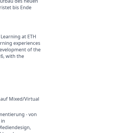
 Aufbau des neuen
istet bis Ende
 Learning at ETH
earning experiences
 development of the
6, with the
auf Mixed/Virtual
ementierung - von
 in
Mediendesign,