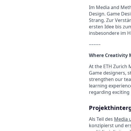
Im Media and Metho
Design. Game Desig
Strang. Zur Verstä
ersten Idee bis zu
insbesondere im H
–––––
Where Creativity 
At the ETH Zurich 
Game designers, st
strengthen our tea
learning experience
regarding exciting
Projekthinter
Als Teil des
Media 
konzipierst und ers