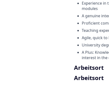
Experience in 
modules
A genuine inter
Proficient com
Teaching exper
Agile, quick t
University degr
A Plus: Knowled
interest in the 
Arbeitsort
Arbeitsort