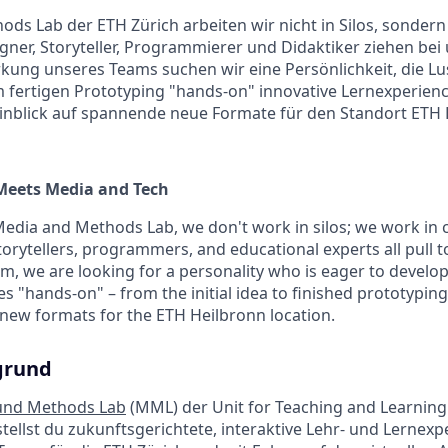
ds Lab der ETH Zürich arbeiten wir nicht in Silos, sonder
ner, Storyteller, Programmierer und Didaktiker ziehen bei
rkung unseres Teams suchen wir eine Persönlichkeit, die Lus
m fertigen Prototyping "hands-on" innovative Lernexperienc
inblick auf spannende neue Formate für den Standort ETH 
Meets Media and Tech
Media and Methods Lab, we don't work in silos; we work in c
orytellers, programmers, and educational experts all pull t
m, we are looking for a personality who is eager to develop
s "hands-on" – from the initial idea to finished prototyping
 new formats for the ETH Heilbronn location.
grund
und Methods Lab
(MML) der Unit for Teaching and Learning
tellst du zukunftsgerichtete, interaktive Lehr- und Lernexp