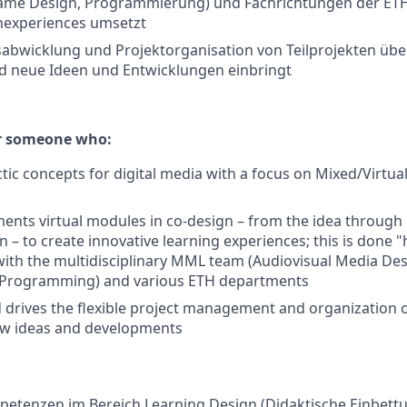
 Game Design, Programmierung) und Fachrichtungen der ET
rnexperiences umsetzt
tsabwicklung und Projektorganisation von Teilprojekten üb
nd neue Ideen und Entwicklungen einbringt
or someone who:
ic concepts for digital media with a focus on Mixed/Virtual 
ments virtual modules in co-design – from the idea through
 – to create innovative learning experiences; this is done 
with the multidisciplinary MML team (Audiovisual Media Desi
Programming) and various ETH departments
 drives the flexible project management and organization 
ew ideas and developments
petenzen im Bereich Learning Design (Didaktische Einbett