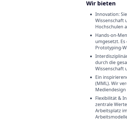
Wir bieten
Innovation: Si
Wissenschaft u
Hochschulen ak
Hands-on-Menta
umgesetzt. Es 
Prototyping-W
Interdisziplin
durch die ges
Wissenschaft u
Ein inspiriere
(MML). Wir ve
Mediendesign –
Flexibilität & 
zentrale Werte
Arbeitsplatz i
Arbeitsmodell