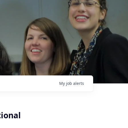
My
job
alerts
tional