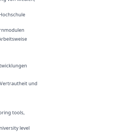
 Hochschule
ernmodulen
Arbeitsweise
ntwicklungen
 Vertrautheit und
oring tools,
iversity level