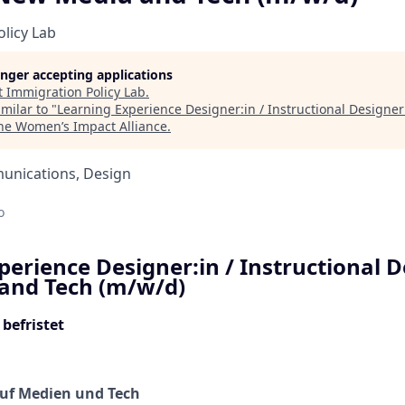
licy Lab
longer accepting applications
t
Immigration Policy Lab
.
milar to "
Learning Experience Designer:in / Instructional Design
he Women’s Impact Alliance
.
unications, Design
d
o
perience Designer:in / Instructional 
and Tech (m/w/d)
befristet
 auf Medien und Tech