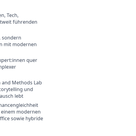
n, Tech,
ltweit führenden
t, sondern
ren mit modernen
Expert:innen quer
mplexer
ia and Methods Lab
orytelling und
ausch lebt
 Chancengleichheit
mit einem modernen
ffice sowie hybride