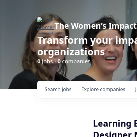
The Women’s Impact 
Transform your impa
organizations
0
jobs ·
0
companies
Search
jobs
Explore
companies
Learning E
Designer 