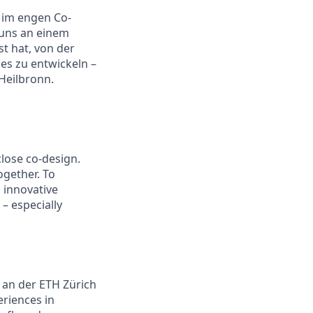
n im engen Co-
 uns an einem
t hat, von der
es zu entwickeln –
Heilbronn.
lose co-design.
ogether. To
 innovative
 – especially
 an der ETH Zürich
eriences in