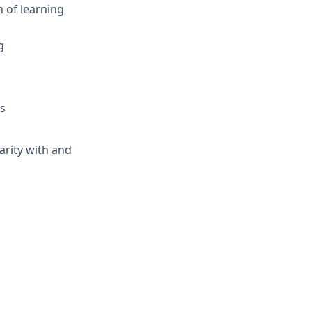
 of learning
g
ts
arity with and