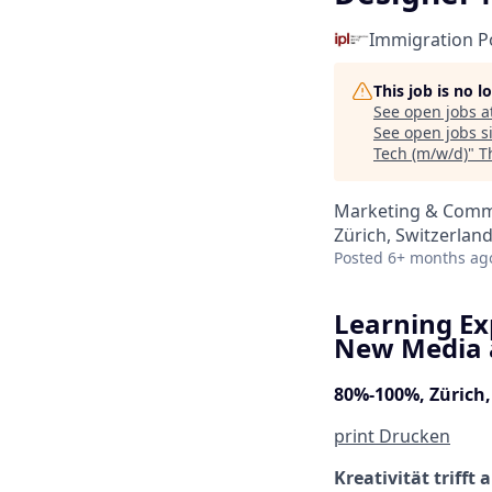
Immigration Po
This job is no 
See open jobs a
See open jobs si
Tech (m/w/d)
"
T
Marketing & Comm
Zürich, Switzerlan
Posted
6+ months ag
Learning Ex
New Media 
80%-100%, Zürich, 
print
Drucken
Kreativität trifft