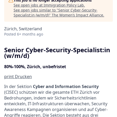
This job is no longer accepting applications
See open jobs at
Immigration Policy Lab
.
See open jobs similar to "
Senior Cyber-Security-
Specialist:in (w/m/d)
"
The Women’s Impact Alliance
.
Zürich, Switzerland
Posted
6+ months ago
Senior Cyber-Security-Specialist:in
(w/m/d)
80%-100%, Zürich, unbefristet
print
Drucken
In der Sektion
Cyber and Information Security
(CISEC) schützen wir die gesamte ETH Zürich vor
Bedrohungen, indem wir Sicherheitsrichtlinien
entwickeln, IT-Infrastrukturen überwachen, Security
Awareness Kampagnen organisieren und auf Cyber-
Angriﬀe reagieren. Die Sektion besteht aus drei