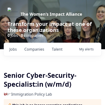
The Women’s Impact Alliance
Transform your impact at one of
these organizations
0
jobs ·
0
companies
Jobs
Companies
Talent
My
alerts
Senior Cyber-Security-
Specialist:in (w/m/d)
Immigration Policy Lab