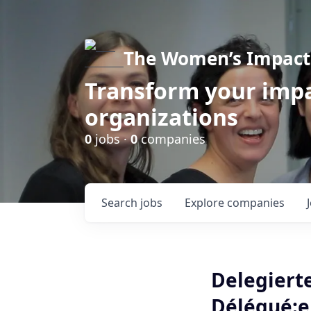
The Women’s Impact 
Transform your impa
organizations
0
jobs ·
0
companies
Search
jobs
Explore
companies
Delegiert
Délégué:e