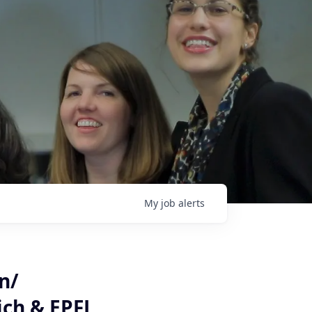
My
job
alerts
n/
ich & EPFL