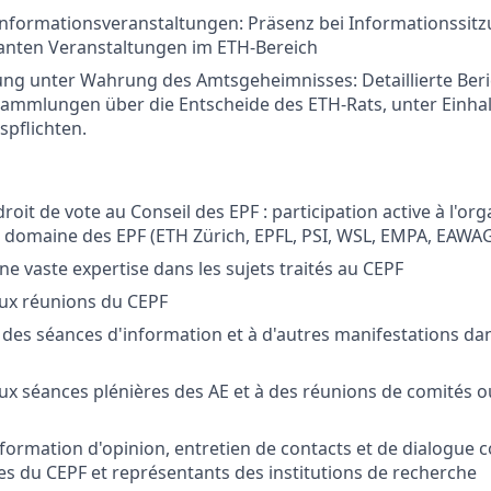
Informationsveranstaltungen: Präsenz bei Informationssit
vanten Veranstaltungen im ETH-Bereich
ung unter Wahrung des Amtsgeheimnisses: Detaillierte Beri
ammlungen über die Entscheide des ETH-Rats, unter Einha
spflichten.
it de vote au Conseil des EPF : participation active à l'org
 domaine des EPF (ETH Zürich, EPFL, PSI, WSL, EMPA, EAWA
ne vaste expertise dans les sujets traités au CEPF
aux réunions du CEPF
à des séances d'information et à d'autres manifestations d
aux séances plénières des AE et à des réunions de comités 
e formation d'opinion, entretien de contacts et de dialogue c
 du CEPF et représentants des institutions de recherche