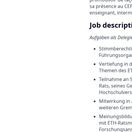
sa présence au CEP
enseignant, intermé
Job descript
Aufgaben als Delegi
Stimmberechtig
Führungsorgan
Vertiefung in 
Themen des E
Teilnahme an 
Rats, seines 
Hochschulver
Mitwirkung in
weiteren Gre
Meinungsbildu
mit ETH-Ratsmi
Forschungsans