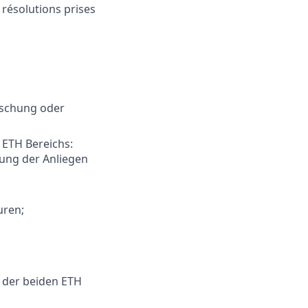
 résolutions prises
rschung oder
 ETH Bereichs:
zung der Anliegen
uren;
 der beiden ETH