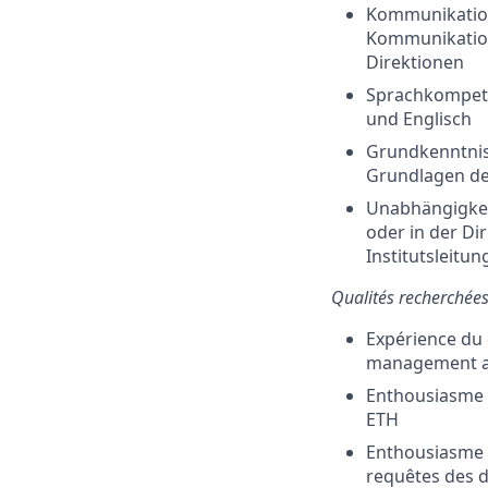
Kommunikation
Kommunikation
Direktionen
Sprachkompeten
und Englisch
Grundkenntnis
Grundlagen de
Unabhängigkei
oder in der Di
Institutsleitu
Qualités recherchées
Expérience du 
management a
Enthousiasme et
ETH
Enthousiasme p
requêtes des 