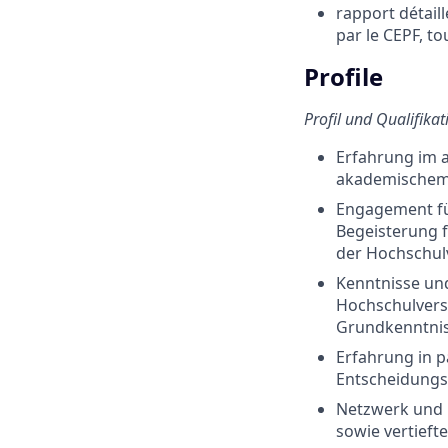
rapport détaill
par le CEPF, t
Profile
Profil und Qualifikat
Erfahrung im 
akademische
Engagement für
Begeisterung f
der Hochschu
Kenntnisse un
Hochschulvers
Grundkenntnis
Erfahrung in p
Entscheidungs
Netzwerk und 
sowie vertieft