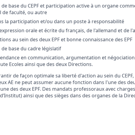
de base du CEPF et participation active à un organe comm
l de faculté, ou autre
s la participation et/ou dans un poste à responsabilité
expression orale et écrite du français, de l'allemand et de l'
tions au sein des deux EPF et bonne connaissance des EPF
de base du cadre législatif
pendance en communication, argumentation et négociation 
ute Ecoles ainsi que des deux Directions.
antir de façon optimale sa liberté d'action au sein du CEPF,
eux AE ne peut assumer aucune fonction dans l'une des de
 l'une des deux EPF. Des mandats professoraux avec charges 
’Institut) ainsi que des sièges dans des organes de la Dire