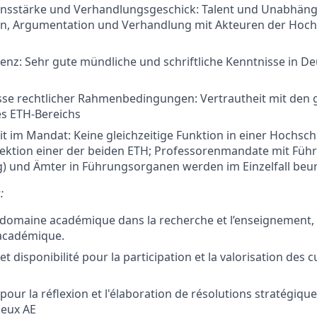
sstärke und Verhandlungsgeschick: Talent und Unabhängi
, Argumentation und Verhandlung mit Akteuren der Hoch
z: Sehr gute mündliche und schriftliche Kenntnisse in De
se rechtlicher Rahmenbedingungen: Vertrautheit mit den g
s ETH-Bereichs
t im Mandat: Keine gleichzeitige Funktion in einer Hochs
rektion einer der beiden ETH; Professorenmandate mit Führ
ng) und Ämter in Führungsorganen werden im Einzelfall beurt
:
domaine académique dans la recherche et l’enseignement, 
cadémique.
 disponibilité pour la participation et la valorisation des 
our la réflexion et l'élaboration de résolutions stratégiqu
deux AE