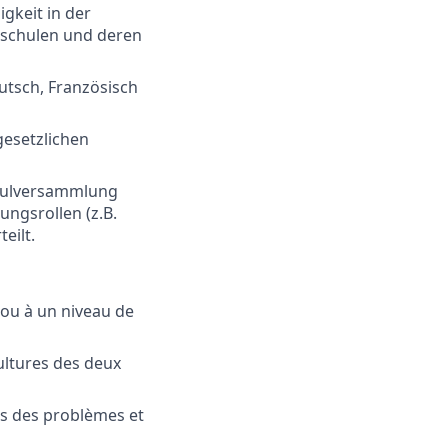
gkeit in der
schulen und deren
utsch, Französisch
esetzlichen
chulversammlung
ungsrollen (z.B.
eilt.
ou à un niveau de
cultures des deux
es des problèmes et