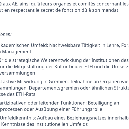
é aux AE, ainsi qu'à leurs organes et comités concernant les
out en respectant le secret de fonction dû à son mandat.
ionen:
akademischen Umfeld: Nachweisbare Tätigkeit in Lehre, Fo
m Management
 die strategische Weiterentwicklung der Institutionen des
ür die Mitgestaltung der Kultur beider ETH und die Umset
lversammlungen
d aktive Mitwirkung in Gremien: Teilnahme an Organen wie
ammlungen, Departementsgremien oder ähnlichen Strukt
se des ETH-Rats
artizipativen oder leitenden Funktionen: Beteiligung an
prozessen oder Ausübung einer Führungsrolle
Umfeldkenntnis: Aufbau eines Beziehungsnetzes innerhalb
e Kenntnisse des institutionellen Umfelds