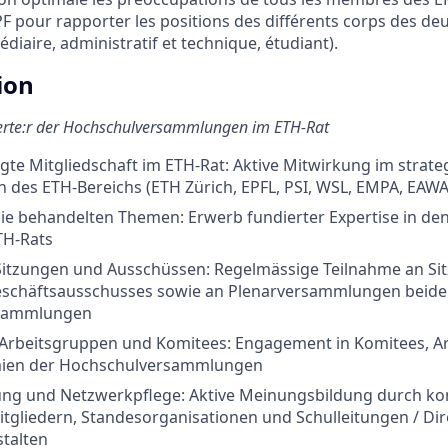
F pour rapporter les positions des différents corps des de
diaire, administratif et technique, étudiant).
ion
erte:r der Hochschulversammlungen im ETH-Rat
te Mitgliedschaft im ETH-Rat: Aktive Mitwirkung im strate
 des ETH-Bereichs (ETH Zürich, EPFL, PSI, WSL, EMPA, EAW
die behandelten Themen: Erwerb fundierter Expertise in de
TH-Rats
Sitzungen und Ausschüssen: Regelmässige Teilnahme an Si
Geschäftsausschusses sowie an Plenarversammlungen beide
sammlungen
 Arbeitsgruppen und Komitees: Engagement in Komitees, A
mien der Hochschulversammlungen
ng und Netzwerkpflege: Aktive Meinungsbildung durch kon
tgliedern, Standesorganisationen und Schulleitungen / Di
talten