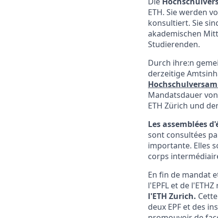
Die
Hochschulve
ETH. Sie werden v
konsultiert. Sie s
akademischen Mitt
Studierenden.
Durch ihre:n gemei
derzeitige Amtsinh
Hochschul­versam
Mandatsdauer von 
ETH Zürich und de
Les assemblées d'
sont consultées par
importante. Elles 
corps intermédiaire
En fin de mandat et
l'EPFL et de l'ETHZ
l'ETH Zurich.
Cette
deux EPF et des ins
promouvoir de faço