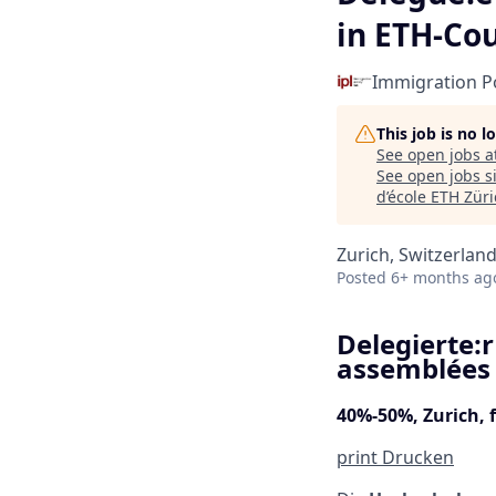
in ETH-Cou
Immigration Po
This job is no 
See open jobs a
See open jobs si
d’école ETH Züri
Zurich, Switzerlan
Posted
6+ months ag
Delegierte:
assemblées 
40%-50%, Zurich, 
print
Drucken