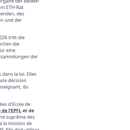
rgane der bei­den
om ETH-Rat
renden, des
en und der
26 tritt die
uchen die
für eine
versammlungen der
dans la loi. Elles
oute décision
nseignant, du
lées d'Ecole de
 de l’EPFL
et de
ane suprême des
a la mission de
Elle doit utiliser