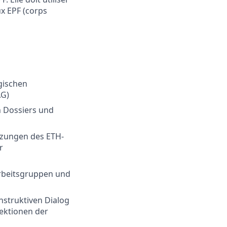
ux EPF (corps
gischen
AG)
n Dossiers und
tzungen des ETH-
r
rbeitsgruppen und
struktiven Dialog
rektionen der