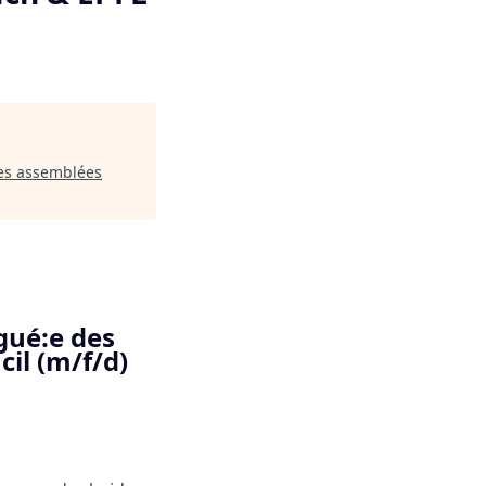
es assemblées
gué:e des
il (m/f/d)