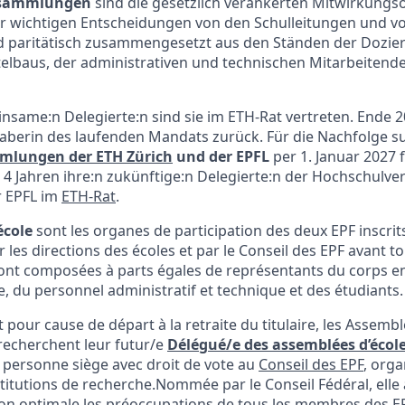
rsammlungen
sind die gesetzlich verankerten Mitwirkungso
or wichtigen Entscheidungen von den Schulleitungen und v
ind paritätisch zusammengesetzt aus den Ständen der Dozie
elbaus, der administrativen und technischen Mitarbeitend
nsame:n Delegierte:n sind sie im ETH-Rat vertreten. Ende 20
aberin des laufenden Mandats zurück. Für die Nachfolge s
mlungen der ETH Zürich
und der EPFL
per 1. Januar 2027 
4 Jahren ihre:n zukünftige:n Delegierte:n der Hochschul
r EPFL im
ETH-Rat
.
école
sont les organes de participation des deux EPF inscrits 
 les directions des écoles et par le Conseil des EPF avant t
sont composées à parts égales de représentants du corps e
, du personnel administratif et technique et des étudiants.
 pour cause de départ à la retraite du titulaire, les Assemb
 recherchent leur futur/e
Délégué/e des assemblées d’école
 personne siège avec droit de vote au
Conseil des EPF
, org
titutions de recherche.Nommée par le Conseil Fédéral, elle 
n optimale les préoccupations de tous les membres des EPF. 