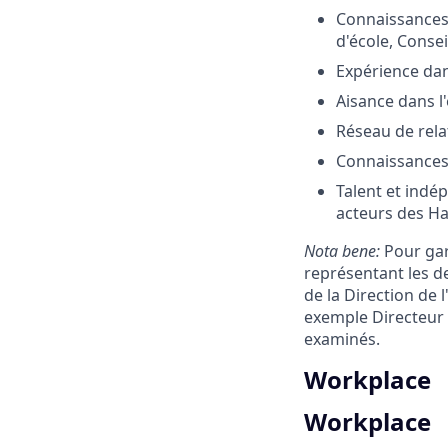
Connaissances 
d'école, Consei
Expérience dan
Aisance dans l'
Réseau de rela
Connaissances 
Talent et indé
acteurs des Ha
Nota bene:
Pour gar
représentant les d
de la Direction de
exemple Directeur d
examinés.
Workplace
Workplace