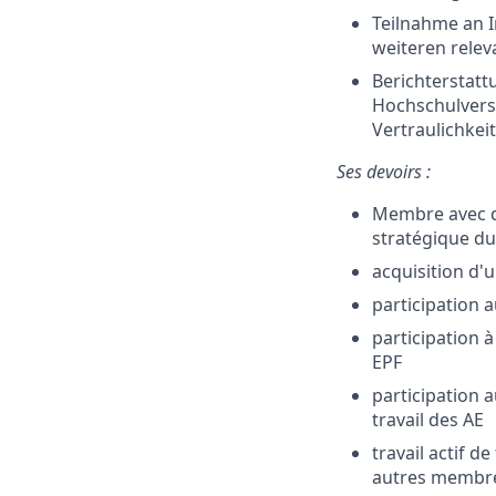
Teilnahme an 
weiteren rele
Berichterstatt
Hochschulvers
Vertraulichkeit
Ses devoirs :
Membre avec dro
stratégique du
acquisition d'u
participation 
participation 
EPF
participation 
travail des AE
travail actif d
autres membres