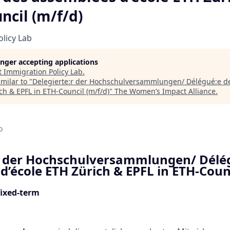
ncil (m/f/d)
licy Lab
longer accepting applications
t
Immigration Policy Lab
.
milar to "
Delegierte:r der Hochschulversammlungen/ Délégué:e d
ch & EPFL in ETH-Council (m/f/d)
"
The Women’s Impact Alliance
.
d
o
r der Hochschulversammlungen/ Délé
d’école ETH Zürich & EPFL in ETH-Counc
fixed-term