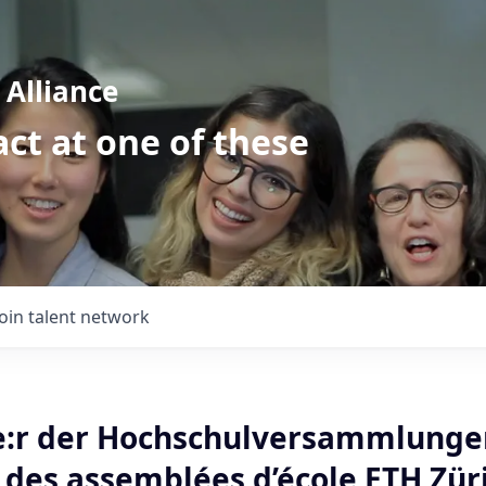
Alliance
ct at one of these
Join talent network
e:r der Hochschulversammlunge
 des assemblées d’école ETH Zür