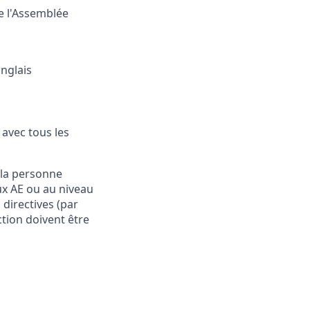
e l'Assemblée
anglais
avec tous les
 la personne
ux AE ou au niveau
directives (par
ction doivent être