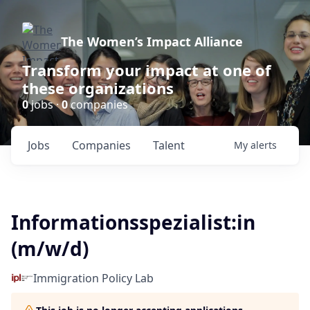
The Women’s Impact Alliance
Transform your impact at one of
these organizations
0
jobs ·
0
companies
Jobs
Companies
Talent
My
alerts
Informationsspezialist:in
(m/w/d)
Immigration Policy Lab