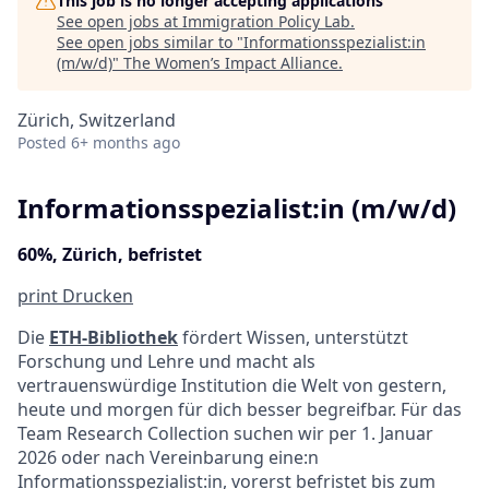
This job is no longer accepting applications
See open jobs at
Immigration Policy Lab
.
See open jobs similar to "
Informationsspezialist:in
(m/w/d)
"
The Women’s Impact Alliance
.
Zürich, Switzerland
Posted
6+ months ago
Informationsspezialist:in (m/w/d)
60%, Zürich, befristet
print
Drucken
Die
ETH-Bibliothek
fördert Wissen, unterstützt
Forschung und Lehre und macht als
vertrauenswürdige Institution die Welt von gestern,
heute und morgen für dich besser begreifbar. Für das
Team Research Collection suchen wir per 1. Januar
2026 oder nach Vereinbarung eine:n
Informationsspezialist:in,
vorerst befristet bis zum