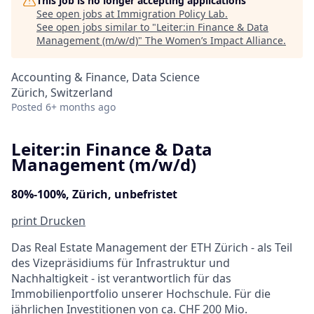
This job is no longer accepting applications
See open jobs at
Immigration Policy Lab
.
See open jobs similar to "
Leiter:in Finance & Data
Management (m/w/d)
"
The Women’s Impact Alliance
.
Accounting & Finance, Data Science
Zürich, Switzerland
Posted
6+ months ago
Leiter:in Finance & Data
Management (m/w/d)
80%-100%, Zürich, unbefristet
print
Drucken
Das Real Estate Management der ETH Zürich - als Teil
des Vizepräsidiums für Infrastruktur und
Nachhaltigkeit - ist verantwortlich für das
Immobilienportfolio unserer Hochschule. Für die
jährlichen Investitionen von ca. CHF 200 Mio.