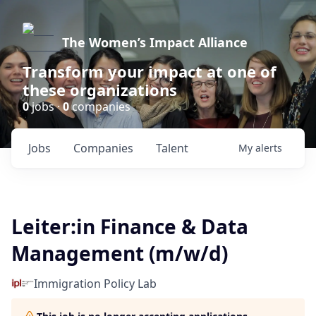
The Women’s Impact Alliance
Transform your impact at one of
these organizations
0
jobs ·
0
companies
Jobs
Companies
Talent
My
alerts
Leiter:in Finance & Data
Management (m/w/d)
Immigration Policy Lab