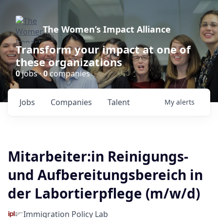
The Women’s Impact Alliance
Transform your impact at one of
these organizations
0
jobs ·
0
companies
Jobs
Companies
Talent
My
alerts
Mitarbeiter:in Reinigungs-
und Aufbereitungsbereich in
der Labortierpflege (m/w/d)
Immigration Policy Lab