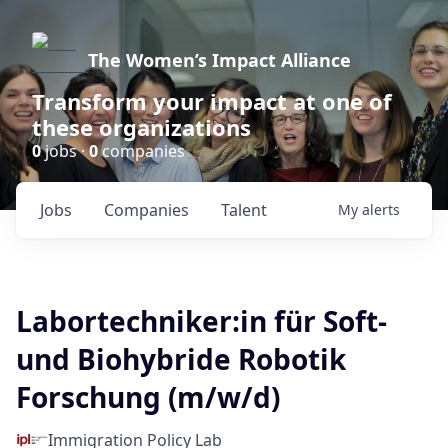
The Women’s Impact Alliance
Transform your impact at one of
these organizations
0
jobs ·
0
companies
Jobs
Companies
Talent
My
alerts
Labortechniker:in für Soft-
und Biohybride Robotik
Forschung (m/w/d)
Immigration Policy Lab