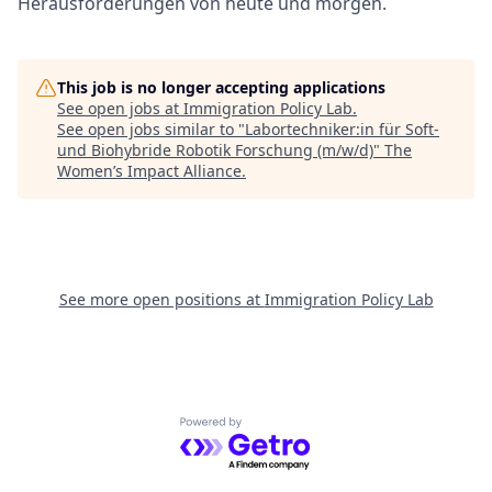
Herausforderungen von heute und morgen.
This job is no longer accepting applications
See open jobs at
Immigration Policy Lab
.
See open jobs similar to "
Labortechniker:in für Soft-
und Biohybride Robotik Forschung (m/w/d)
"
The
Women’s Impact Alliance
.
See more open positions at
Immigration Policy Lab
Powered by Getro.com