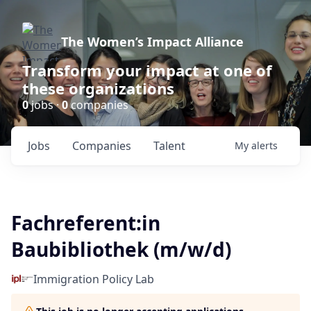
The Women’s Impact Alliance
Transform your impact at one of
these organizations
0
jobs ·
0
companies
Jobs
Companies
Talent
My
alerts
Fachreferent:in
Baubibliothek (m/w/d)
Immigration Policy Lab