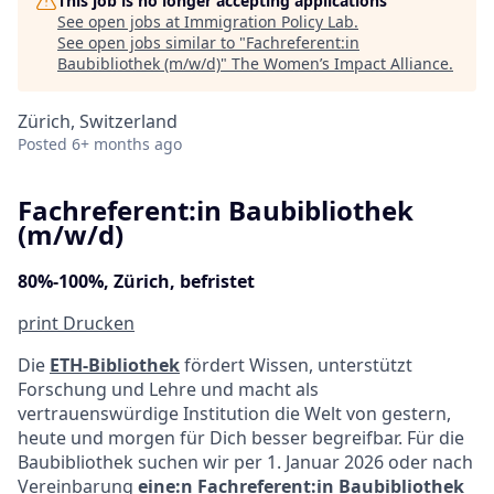
This job is no longer accepting applications
See open jobs at
Immigration Policy Lab
.
See open jobs similar to "
Fachreferent:in
Baubibliothek (m/w/d)
"
The Women’s Impact Alliance
.
Zürich, Switzerland
Posted
6+ months ago
Fachreferent:in Baubibliothek
(m/w/d)
80%-100%, Zürich, befristet
print
Drucken
Die
ETH-Bibliothek
fördert Wissen, unterstützt
Forschung und Lehre und macht als
vertrauenswürdige Institution die Welt von gestern,
heute und morgen für Dich besser begreifbar. Für die
Baubibliothek suchen wir per 1. Januar 2026 oder nach
Vereinbarung
eine:n Fachreferent:in Baubibliothek