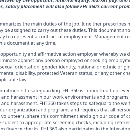
essed by the applicant, internal equity, market pay, and
s, salary placement will also follow FHI 360’s current pro
mmarizes the main duties of the job. It neither prescribes n
ay be assigned to carry out these duties. This document sh
ay to represent a contract of employment. Management res
this document at any time.
 opportunity and affirmative action employer
whereby we d
criminate against any person employed or seeking employm
, sexual orientation, gender identity, national or ethnic origi
 mental disability, protected Veteran status, or any other cha
plicable law.
mmitments to safeguarding:
FHI 360 is committed to preven
n and harassment in our work environments and programs, 
n and harassment. FHI 360 takes steps to safeguard the wel
ur organization and programs and requires that all person
volunteers, share this commitment and sign our code of con
 subject to appropriate screening checks, including referen
sm finance checks. FHI 360 also participates in the Inter-A