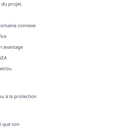
s du projet.
domaine connexe
fice
un avantage
SEA
et
/
ou
ou à la protection
si que son