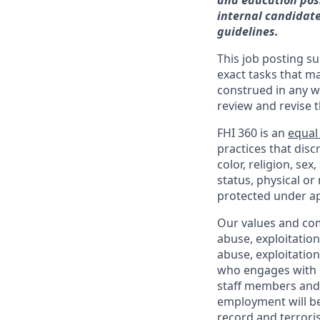
and education poss
internal candidate
guidelines.
This job posting su
exact tasks that m
construed in any w
review and revise 
FHI 360 is an
equal
practices that dis
color, religion, sex
status, physical or
protected under ap
Our values and co
abuse, exploitatio
abuse, exploitatio
who engages with o
staff members and 
employment will be
record and terrori