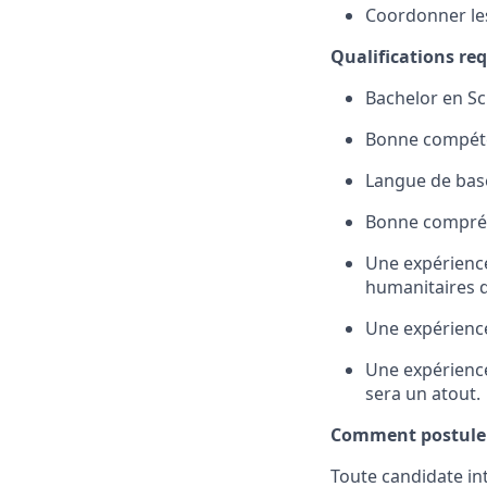
Coordonner les
Qualifications re
Bachelor
en
Sc
Bonne compéte
Langue de base
Bonne
compré
Une expérienc
humanitaires
Une expérienc
Une expérienc
sera un
atout.
Comment postuler
Tout
e
candidat
e
in