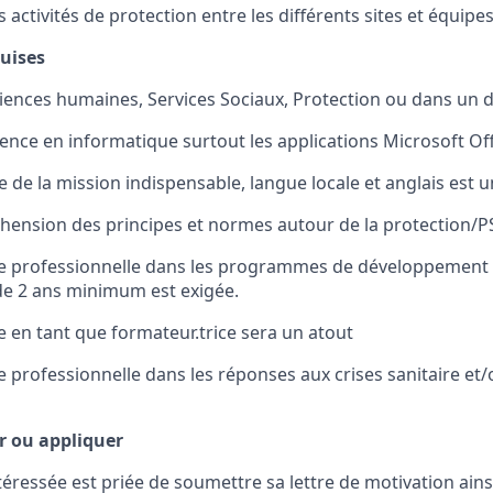
 activités de
protection
entre les différents sites et équipe
quises
iences
humaines
,
Services Sociaux
,
Protection
ou dans un 
nce en informatique
surtout
les applications Microsoft Of
 de la mission indispensable, langue locale et anglais est 
hension
des principes
et normes autour de
la protection
/P
e
professionnelle
d
ans l
es
programmes de
développement 
de
2
ans minimum
est
exigée
.
e en tant que
formateur
.
trice
sera un atout
e p
rofessionnelle dans les réponses aux crises sanitaire et/
 ou appliquer
téressé
e
est
prié
e
de soumettre sa lettre de motivation ain