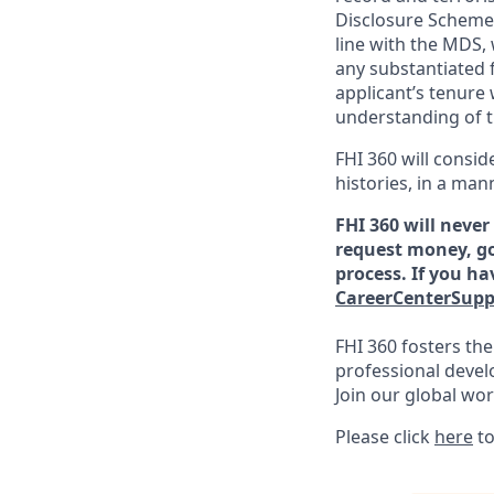
Disclosure Scheme 
line with the MDS,
any substantiated 
applicant’s tenure 
understanding of t
FHI 360 will consid
histories, in a man
FHI 360 will neve
request money, go
process.
If you ha
CareerCenterSupp
FHI 360 fosters th
professional devel
Join our global wor
Please click
here
to