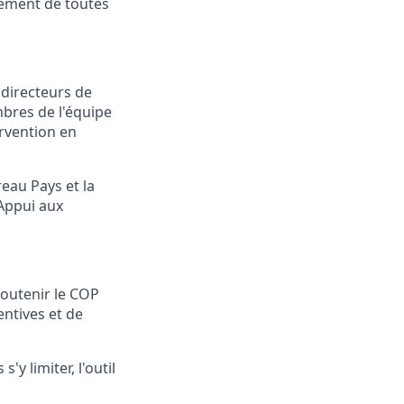
nnement de toutes
 directeurs de
bres de l'équipe
ervention
en
reau Pays et la
A
ppui au
x
soutenir le COP
entiv
es et de
'y limiter, l'outil