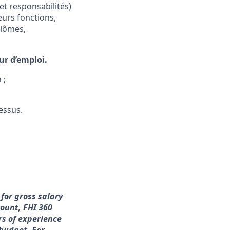
 et responsabilités)
eurs fonctions,
plômes,
r d’emploi.
 ;
essus.
 for gross salary
mount, FHI 360
rs of experience