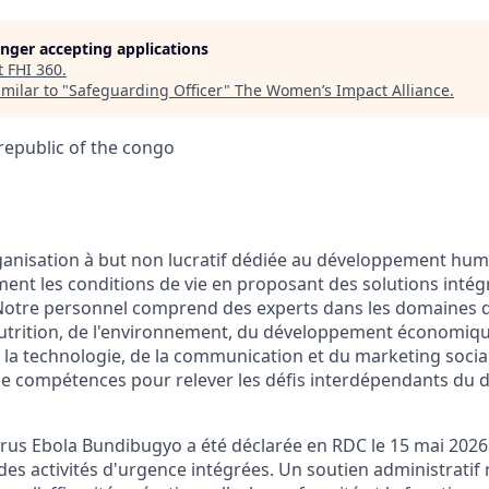
longer accepting applications
t
FHI 360
.
milar to "
Safeguarding Officer
"
The Women’s Impact Alliance
.
republic of the congo
ganisation à but non lucratif dédiée au développement hum
ent les conditions de vie en proposant des solutions intég
 Notre personnel comprend des experts dans les domaines d
 nutrition, de l'environnement, du développement économique
 la technologie, de la communication et du marketing social
e compétences pour relever les défis interdépendants du
irus Ebola
Bundibugyo
a été déclarée en RDC le 15 mai 2026
es activités d'urgence intégrées. Un soutien administratif 