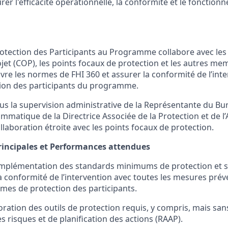
rer l'efficacité opérationnelle, la conformité et le fonctio
otection des
Participants au Programme
collabore
avec les
ojet (COP)
, les points focaux de
protection
et
les autres mem
vre les normes de FHI 360
et assurer la conformité de l’int
ion des participants
du
programme
.
sous la supervision administrative de la Représentante du Bu
ammatique de la
D
irectrice
A
ssociée de la
P
rotection et
de l’
aboration étroite avec les points focaux de protection.
incipales et
Performances
attendu
e
s
implémentation des standards minimum
s
de protection
et 
a conformité de l’intervention avec toutes les mesures prév
mes de protection des participants.
oration des outils de
pr
otection
requis, y compris, mais sans s
s risques et de planification des actions (RAAP).