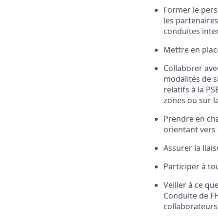
Former le perso
les partenaire
conduites inte
Mettre en pla
Collaborer avec
modalités
de 
relatifs à la P
zones ou sur
l
Prendre en cha
orientant vers 
Assurer la liai
Participer à t
Veiller à ce q
C
onduite de FH
collaborateurs