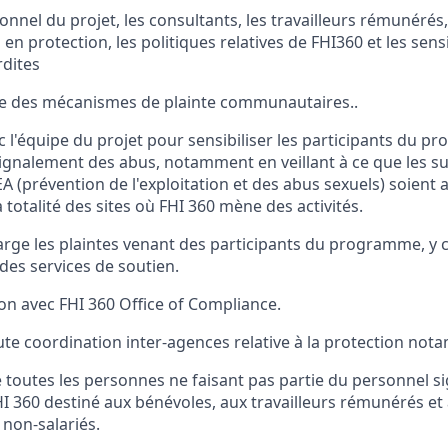
nnel du projet, les consultants, les travailleurs rémunérés,
s
en protection, les politiques relatives de FHI36
0 et les sens
rdites
ce des mécanismes de plainte communautaires
.
.
 l'équipe du projet pour sensibiliser les participants
du
pr
signalement
des
abus
, notamment en veillant à ce que les 
SEA (prévention de l'exploitation et des abus sexuels) soient 
a totalité d
es sites où FHI 360 mène des activités.
rge les plaintes
ve
nant des participants
du
programme, y c
des services de soutien.
son avec
FHI 360 Office of Compliance
.
oute coordination inter-agences
relative à la protection not
ue toutes les personnes ne faisant pas partie du personnel s
I 360 destiné aux bénévoles, aux travailleurs rémunérés et
non-salariés
.