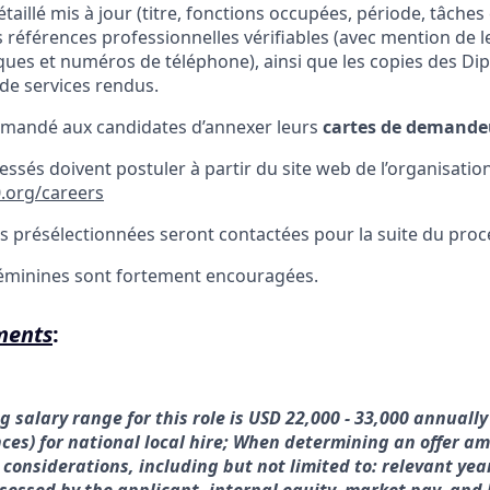
taillé mis à jour (titre, fonctions occupées, période, tâches
 références professionnelles vérifiables (avec mention de l
ques et numéros de téléphone), ainsi que les copies des Di
 de services rendus.
demandé aux candidat
es
d’annexer leurs
cartes de demandeu
essés doivent postuler à partir du site web de l’organisation
.org/careers
s présélectionné
e
s
seront
contacté
e
s
pour la suite du proc
féminines sont fortement encouragées
.
ments
:
 salary range for this role is USD 22,000 - 33,000 annually
ces) for national local hire; When determining an offer a
 considerations, including but not limited to: relevant yea