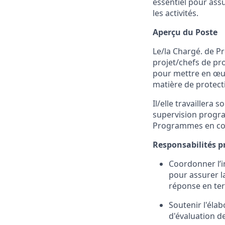
essentiel pour assu
les activités.
A
perçu du Poste
L
e
/la
Charg
é
.
de
Pr
projet/chefs de pr
pour mettre en œu
matière de protect
Il/
elle travaillera 
supervision progr
P
rogrammes en coll
Responsabilités pr
Coordonner l’
pour assurer
l
réponse en ter
Soutenir l'élab
d'évaluation de