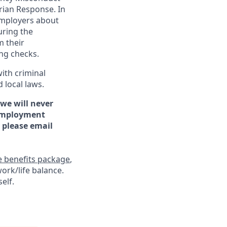
rian Response. In
 employers about
uring the
m their
ng checks.
with criminal
 local laws.
 we will never
 employment
 please email
e benefits package
,
ork/life balance.
elf.