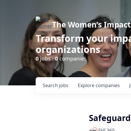
The Women’s Impact 
Transform your impa
organizations
0
jobs ·
0
companies
Search
jobs
Explore
companies
Safeguard
FHI 360