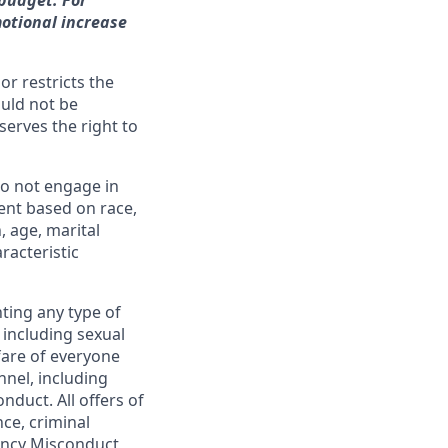
 budget.
For
motional increase
or restricts the
ould not be
erves the right to
o not engage in
ent based on race,
n, age, marital
racteristic
ting any type of
including sexual
fare of everyone
nel, including
duct. All offers of
ce, criminal
gency Misconduct