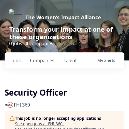
The Women’s Impact Alliance
Transform your impact at one of
these organizations
0
jobs ·
0
companies
Jobs
Companies
Talent
My
alerts
Security Officer
FHI 360
This job is no longer accepting applications
See open jobs at
FHI 360
.