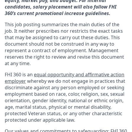
equity, market pay, and budget.
For internal
candidates, salary placement will also follow FHI
360’s current promotional increase guidelines.
This job posting summarizes the main duties of the
job. It neither prescribes nor restricts the exact tasks
that may be assigned to carry out these duties. This
document should not be construed in any way to
represent a contract of employment. Management
reserves the right to review and revise this document
at any time.
FHI 360 is an
equal opportunity and affirmative action
employer
whereby we do not engage in practices that
discriminate against any person employed or seeking
employment based on race, color, religion, sex, sexual
orientation, gender identity, national or ethnic origin,
age, marital status, physical or mental disability,
protected Veteran status, or any other characteristic
protected under applicable law.
Our values and commitments to safeguarding:
FHI 360