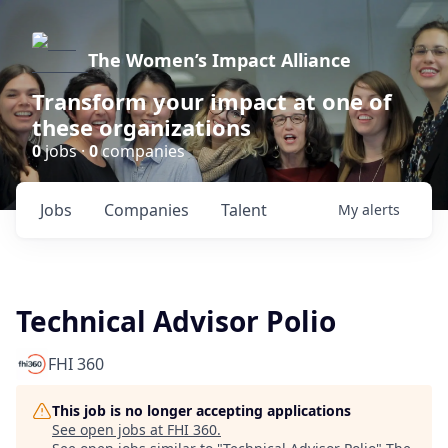
The Women’s Impact Alliance
Transform your impact at one of
these organizations
0
jobs ·
0
companies
Jobs
Companies
Talent
My
alerts
Technical Advisor Polio
FHI 360
This job is no longer accepting applications
See open jobs at
FHI 360
.