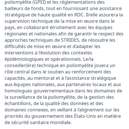
poliomyélite
(
GPEI
)
et les
réglementations
des
bailleurs
de fonds, tout
en
fournissant
une
assistance
stratégique
de haute
qualité
en
RDC
.
Il/
elle
assurera
la
supervision technique de la mise
en
œuvre
dans le
pays,
en
collaborant
étroitement
avec les équipes
régionales
et
nationales
afin
de
garantir
le respect des
approches
techniques de STRIDES, de
résoudre
les
difficultés
de mise
en
œuvre
et
d’adapter
les
interventions à
l’évolution
des
contextes
épidémiologiques
et
opérationnels
.
Le/la
conseiller
(
ère
) technique
en
poliomyélite
jouera
un
rôle
central dans le
soutien
au
renforcement
des
capacités
,
au
mentorat
et
à
l’assistance
stratégique
aux
équipes
nationales
, aux
partenaires
locaux
et aux
homologues
gouvernementaux
dans les
domaines
de
la surveillance de la
poliomyélite
,
de la gestion des
échantillons
, de la
qualité
des données et des
domaines
connexes
,
en
veillant
à
l’alignement
sur les
priorités
du
gouvernement
des États-Unis
en
matière
de sécurité sanitaire
mondiale
.