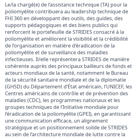
Le/la chargé(e)
de
l’assistance
technique (TA)
pour la
poliomyélite
contribuera
au leadership technique de
FHI 360
en
développant
des
outils
, des guides, des
supports
pédagogiques
et des
biens
publics qui
renforcent
le
portefeuille
de STRIDES
consacré
à la
poliomyélite
et
améliorent
la
visibilité
et la
crédibilité
de
l’organisation
en
matière
d’éradication
de la
poliomyélite
et de surveillance des maladies
infectieuses
.
Il/
elle
représentera
STRIDES
de manière
cohérente
auprès
des
principaux
bailleurs
de fonds et
acteurs
mondiaux
de la santé
,
notamment
le Bureau
de la sécurité sanitaire
mondiale
et de la
diplomatie
(
GHSD
)
du Département
d’État
américain
,
l’UNICEF
,
les
Centres
américains
de
contrôle
et de
prévention
des
maladies (
CDC
)
, les
programmes
nationaux
et
les
groupes
techniques
de
l’Initiative
mondiale
pour
l’éradication
de la
poliomyélite
(
GPEI
)
,
en
garantissant
une
communication
efficace
, un
alignement
stratégique
et un
positionnement
solide
de STRIDES
au sein de
l’architecture
mondiale
de
lutte
contre
la