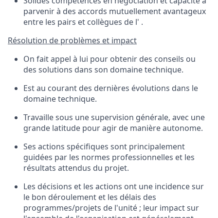
Solides
compétences
en
négociation
et
capacité
à
parvenir
à des
accords
mutuellement
avantageux
entre
les pairs et
collègues
de l
'
.
Résolution
de
problèmes
et
impact
On fait
appel
à
lui
pour
obtenir
des conseils
ou
des solutions dans
son
domaine
technique
.
Est au courant des
dernières
évolutions
dans
le
domaine
technique
.
Travaille sous
une
supervision
générale
, avec
une
grande latitude
pour
agir
de manière
autonome
.
Ses actions
spécifiques
sont
principalement
guidées
par
les
normes
professionnelles
et
les
résultats
attendus
du
projet
.
Les
décisions
et
les actions
ont
une
incidence
sur
le
bon
déroulement
et
les
délais
des
programmes
/
projets
de
l'unité
;
leur
impact sur