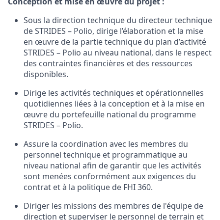
Conception et
mise
en
œuvre
du
projet
:
Sous la
direction
technique
du
directeur
technique
de STRIDES
–
Polio
,
dirige
l’élaboration
et la mise
en
œuvre
de
la
partie
technique
du
plan
d’activité
STRIDES
–
Polio
au
niveau
national,
dans le respect
des
contraintes
financières
et des
ressources
disponibles
.
Dirige
les
activités
techniques et
opérationnelles
quotidiennes
liées
à
la conception
et à la mise
en
œuvre
du
portefeuille
national
du
programme
STRIDES
–
Polio
.
Assure la coordination
avec
les
membres
du
personnel
technique
et
programmatique
au
niveau
national
afin
de
garantir
que
les
activités
sont
menées
conformément
aux exigences
du
contrat
et à la politique de FHI 360.
Diriger
les missions
des
membres
de
l'équipe
de
direction
et
superviser
le personnel de terrain
et