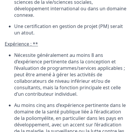
sciences de la vie/sciences
sociales
,
développement
international
ou
dans un
domaine
connexe
.
Une certification
en
gestion de
projet
(PM)
serait
un
atout
.
Expérience
:
**
Nécessite
généralement
au
moins
8
ans
d’expérience
pertinente
dans
la conception
et
l’évaluation
de
programmes
/services
applicables
;
peut
être
amené
à
gérer
les
activités
de
collaborateurs
de
niveau
inférieur
et/
ou
de
consultants
,
mais
la
fonction
principale
est
celle
d’un
contributeur
individuel
.
Au
moins
cinq
ans
d’expérience
pertinente
dans le
domaine
de
la santé publique
liée
à
l’éradication
de la
poliomyélite
,
en
particulier
dans
les pays
en
développement
,
avec
un
accent
sur
l’éradication
de la
maladie
,
la surveillance
ou
la
lutte
contre
les