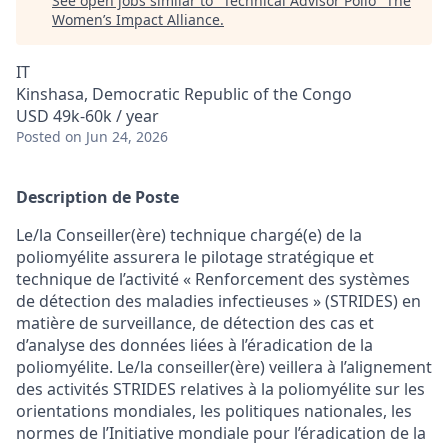
See open jobs similar to "
Technical Advisor Polio
"
The
Women’s Impact Alliance
.
IT
Kinshasa, Democratic Republic of the Congo
USD 49k-60k / year
Posted
on Jun 24, 2026
Description de Poste
Le/la
Conseiller
(
ère
)
technique
chargé(e) de
la
poliomyélite
assurera
le pilotage
stratégique
et
technique de
l’activité
«
Renforcement
des
systèmes
de
détection
des maladies
infectieuses
» (STRIDES)
en
matière de
surveillance, de
détection
des
cas
et
d’analyse
des données
liées
à
l’éradication
de la
poliomyélite
. Le/la
conseiller
(
ère
)
veillera
à
l’alignement
des
activités
STRIDES relatives à la
poliomyélite
sur les
orientations
mondiales
, les politiques
nationales
,
les
normes
de
l’Initiative
mondiale
pour
l’éradication
de la