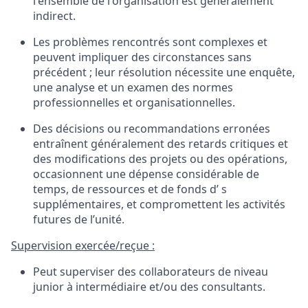
l'ensemble
de
l'organisation
est
généralement
indirect.
Les
problèmes
rencontrés
sont
complexes
et
peuvent
impliquer
des
circonstances
sans
précédent
;
leur
résolution
nécessite
une
enquête
,
une
analyse
et un examen des
normes
professionnelles
et
organisationnelles
.
Des
décisions
ou
recommandations
erronées
entraînent
généralement
des retards
critiques
et
des modifications des
projets
ou
des
opérations
,
occasionnent
une
dépense
considérable
de
temps, de
ressources
et de
fonds d’
s
supplémentaires
, et
compromettent
les
activités
futures de
l’unité
.
Supervision
exercée
/
reçue :
Peut
superviser
des
collaborateurs
de
niveau
junior
à
intermédiaire
et/
ou
des consultants
.