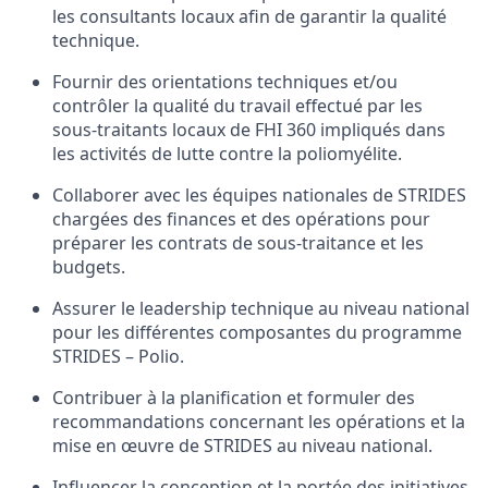
les consultants
locaux
afin
de
garantir
la
qualité
technique
.
Fournir
des
orientations
techniques
et/
ou
contrôler
la
qualité
du travail
effectué
par
les
sous-
traitants
locaux
de FHI 360
impliqués
dans
les
activités
de
lutte
contre
la
poliomyélite
.
Collaborer
avec
les équipes
nationales
de STRIDES
chargées
des finances
et des
opérations
pour
préparer
les
contrats
de sous-
traitance
et
les
budgets.
Assurer
le leadership
technique
au
niveau
national
pour
les
différentes
composantes
du
programme
STRIDES – Polio
.
Contribuer
à
la planification
et
formuler
des
recommandations
concernant
les
opérations
et la
mise
en
œuvre
de STRIDES
au
niveau
national
.
Influencer la conception et la
portée
des
initiatives