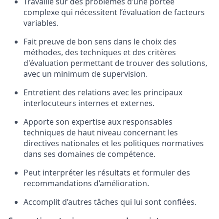
Travaille sur des
problèmes
d’une
portée
complexe
qui
nécessitent
l’évaluation
de
facteurs
variables
.
Fait
preuve
de
bon
sens
dans
le choix
des
méthodes
,
des techniques
et
des
critères
d'évaluation
permettant
de
trouver
des solutions,
avec un minimum de supervision.
Entretient
des relations avec
les
principaux
interlocuteurs
internes et externes
.
Apporte
son
expertise
aux
responsables
techniques
de haut
niveau
concernant
les
directives
nationales
et
les politiques
normatives
dans
ses
domaines
de
compétence
.
Peut
interpréter
les
résultats
et
formuler
des
recommandations
d’amélioration
.
Accomplit
d’autres
tâches
qui
lui
sont
confiées
.