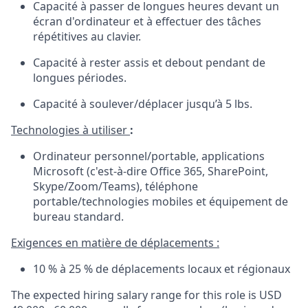
Capacité
à
passer
de
longues
heures
devant
un
écran
d'ordinateur
et
à
effectuer
des
tâches
répétitives
au
clavier.
Capacité
à
rester
assis
et
debout
pendant
de
longues
périodes
.
Capacité
à
soulever
/
déplacer
jusqu’à
5
lbs.
Technologies à
utiliser
:
Ordinateur
personnel/portable, applications
Microsoft (
c'est
-à-dire Office 365, SharePoint,
Skype/Zoom/Teams),
téléphone
portable/technologies
mobiles
et
équipement
de
bureau
standard
.
Exigences
en
matière de
déplacements
:
10 % à
25 %
de
déplacements
locaux
et
régionaux
The expected hiring salary range for this role is USD