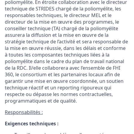
poliomyélite
. En
étroite
collaboration avec le
directeur
technique de STRIDES chargé de la
poliomyélite
, les
responsables
techniques, le
directeur
MEL et le
directeur
de la mise
en
œuvre
des
programmes
, le
conseiller
technique (TA) chargé de la
poliomyélite
assurera
la diffusion et la mise
en
œuvre
de la
stratégie
technique de
l’activité
et sera
responsable
de
la mise
en
œuvre
réussie
, dans les
délais
et
conforme
à
toutes
les
composantes
techniques
liées
à la
poliomyélite
dans
le cadre
du plan de travail national
de
la RDC
. Il/
elle
collaborera
avec
l’ensemble
de FHI
360
,
le consortium
et
les
partenaires
locaux
afin
de
garantir
une
mise
en
œuvre
coordonnée
, un
soutien
technique
réactif
et un reporting
rigoureux
qui
respecte
ou
dépasse
les
normes
contractuelles
,
programmatiques
et de
qualité
.
Responsabilités :
Exigences
techniques
: