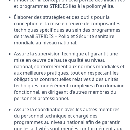
et
programmes
STRIDES
liés
à
la
poliomyélite
.
Élaborer
des
stratégies
et
des
outils
pour
la
conception
et
la mise
en
œuvre
de
composantes
techniques
spécifiques
au sein des
programmes
de travail
STRIDES – Polio et Sécurité sanitaire
mondiale
au
niveau
national
.
Assure la supervision technique et
garantit
une
mise
en
œuvre
de haute
qualité
au
niveau
national,
conformément
aux
normes
mondiales
et
aux
meilleures
pratiques, tout
en
respectant
les
obligations
contractuelles
relatives
à
des
unités
techniques
modérément
complexes
d’un
domaine
fonctionnel
,
en
dirigeant
d’autres
membres
du
personnel
professionnel
.
Assure la coordination
avec
les
autres
membres
du personnel
technique
et
chargé des
programmes
au
niveau
national
afin
de
garantir
que
les
activités
sont
menées
conformément
aux