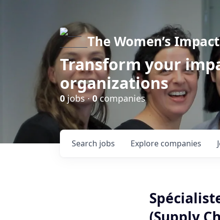
The Women’s Impact 
Transform your impa
organizations
0
jobs ·
0
companies
Search
jobs
Explore
companies
Spécialis
(Supply Ch