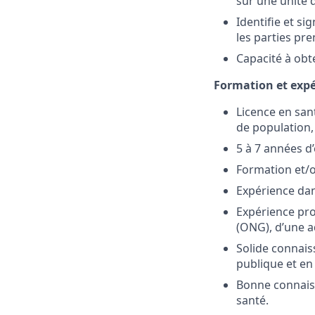
sur une unité 
Identifie et s
les parties pre
Capacité à obt
Formation et exp
Licence en san
de population,
5 à 7 années d
Formation et/o
Expérience dans
Expérience pro
(ONG), d’une a
Solide connais
publique et en
Bonne connaiss
santé.