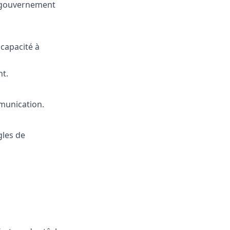
e gouvernement
 capacité à
nt.
munication.
gles de