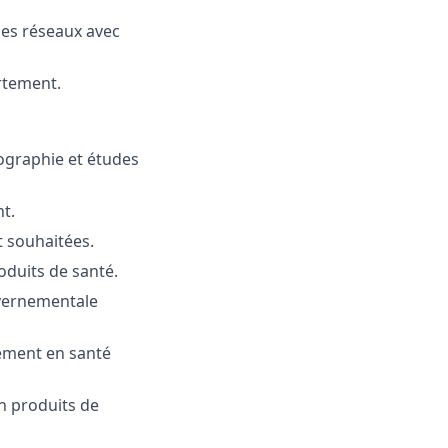
 des réseaux avec
artement.
ographie et études
t.
t souhaitées.
roduits de santé.
uvernementale
nement en santé
n produits de