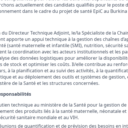
chons actuellement des candidats qualifiés pour le poste de
onnement dans le cadre du projet de santé EpiC au Burkina
 du Directeur Technique Adjoint, le/la Spécialiste de la Chai
t apporte un appui technique à la gestion des chaînes d’
té (santé maternelle et infantile (SMI), nutrition, sécurité 
tient la coordination avec les acteurs institutionnels et les p
alyse des données logistiques pour améliorer la disponibilit
s de stock et optimiser les coûts. Il/elle contribue au renf
s, à la planification et au suivi des activités, à la quantific
stique et au déploiement des outils et systèmes de gestion,
istère de la Santé et les structures concernées.
sponsabilités
tien technique au ministère de la Santé pour la gestion de 
ment des produits liés à la santé maternelle, néonatale et in
 sécurité sanitaire mondiale et au VIH.
éunions de quantification et de prévision des besoins en int