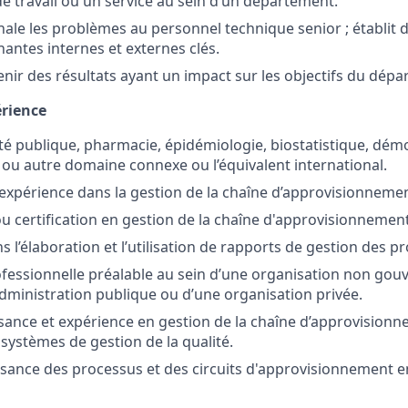
de travail ou un service au sein d’un département.
ignale les problèmes au personnel technique senior ; établit
nantes internes et externes clés.
enir des résultats ayant un impact sur les objectifs du dép
érience
té publique, pharmacie, épidémiologie, biostatistique, dém
 ou autre domaine connexe ou l’équivalent international.
’expérience dans la gestion de la chaîne d’approvisionnemen
u certification en gestion de la chaîne d'approvisionnemen
 l’élaboration et l’utilisation de rapports de gestion des p
fessionnelle préalable au sein d’une organisation non go
dministration publique ou d’une organisation privée.
sance et expérience en gestion de la chaîne d’approvision
 systèmes de gestion de la qualité.
ance des processus et des circuits d'approvisionnement e