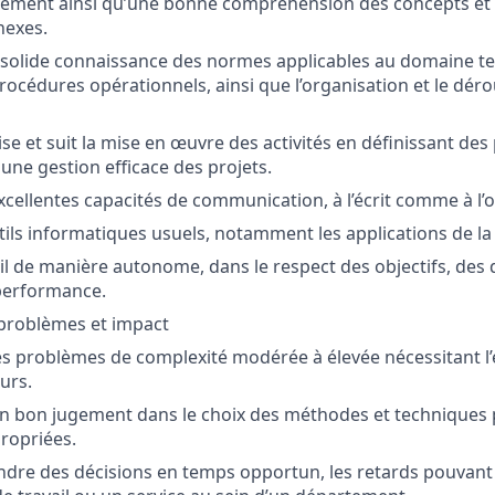
nement ainsi qu’une bonne compréhension des concepts et 
exes.
solide connaissance des normes applicables au domaine te
rocédures opérationnels, ainsi que l’organisation et le dér
ise et suit la mise en œuvre des activités en définissant des 
une gestion efficace des projets.
xcellentes capacités de communication, à l’écrit comme à l’o
tils informatiques usuels, notamment les applications de la 
il de manière autonome, dans le respect des objectifs, des d
performance.
 problèmes et impact
des problèmes de complexité modérée à élevée nécessitant 
urs.
un bon jugement dans le choix des méthodes et techniques
propriées.
ndre des décisions en temps opportun, les retards pouvant