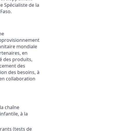
 Spécialiste de la
 Faso.
ne
approvisionnement
sanitaire mondiale
artenaires, en
é des produits,
orcement des
ation des besoins, à
 en collaboration
la chaîne
fantile, à la
rants (tests de