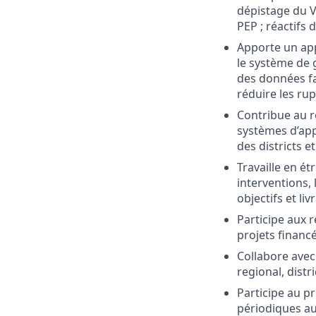
dépistage du VI
PEP ; réactifs d
Apporte un app
le système de 
des données fa
réduire les rup
Contribue au r
systèmes d’app
des districts et
Travaille en ét
interventions, 
objectifs et liv
Participe aux 
projets financ
Collabore avec
regional, distri
Participe au p
périodiques au