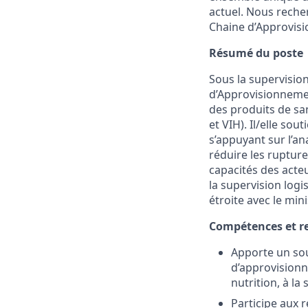
actuel. Nous recher
Chaine d’Approvisi
Résumé du poste
Sous la supervision
d’Approvisionnemen
des produits de san
et VIH). Il/elle sou
s’appuyant sur l’an
réduire les rupture
capacités des acteur
la supervision logi
étroite avec le min
Compétences et re
Apporte un sou
d’approvisionne
nutrition, à la
Participe aux r