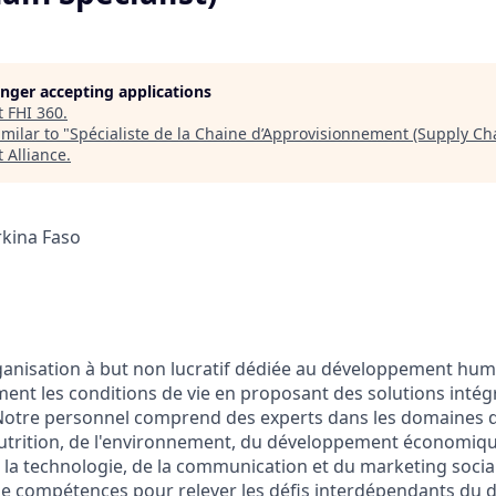
longer accepting applications
t
FHI 360
.
milar to "
Spécialiste de la Chaine d’Approvisionnement (Supply Cha
 Alliance
.
kina Faso
ganisation à but non lucratif dédiée au développement hum
ent les conditions de vie en proposant des solutions intég
 Notre personnel comprend des experts dans les domaines d
 nutrition, de l'environnement, du développement économique
 la technologie, de la communication et du marketing social
e compétences pour relever les défis interdépendants du