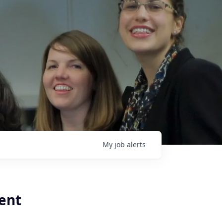
My
job
alerts
ent