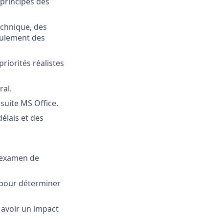
principes des
chnique, des
oulement des
priorités réalistes
ral.
suite MS Office.
élais et des
l’examen de
 pour déterminer
 avoir un impact