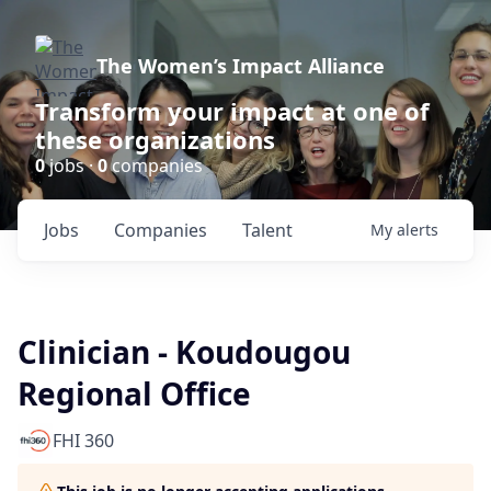
The Women’s Impact Alliance
Transform your impact at one of
these organizations
0
jobs ·
0
companies
Jobs
Companies
Talent
My
alerts
Clinician - Koudougou
Regional Office
FHI 360