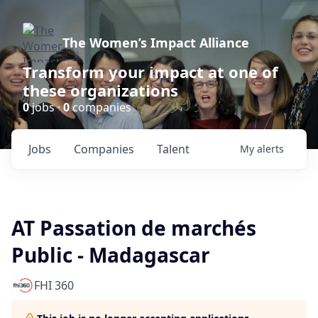
The Women’s Impact Alliance
Transform your impact at one of
these organizations
0
jobs ·
0
companies
Jobs
Companies
Talent
My
alerts
AT Passation de marchés
Public - Madagascar
FHI 360