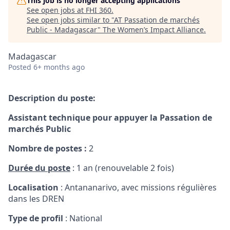
This job is no longer accepting applications
See open jobs at
FHI 360
.
See open jobs similar to "
AT Passation de marchés
Public - Madagascar
"
The Women’s Impact Alliance
.
Madagascar
Posted
6+ months ago
Description du poste:
Assistant technique pour appuyer la Passation de
marchés Public
Nombre de postes :
2
Durée du poste
: 1 an (renouvelable 2 fois)
Localisation
: Antananarivo, avec missions régulières
dans les DREN
Type de profil
: National