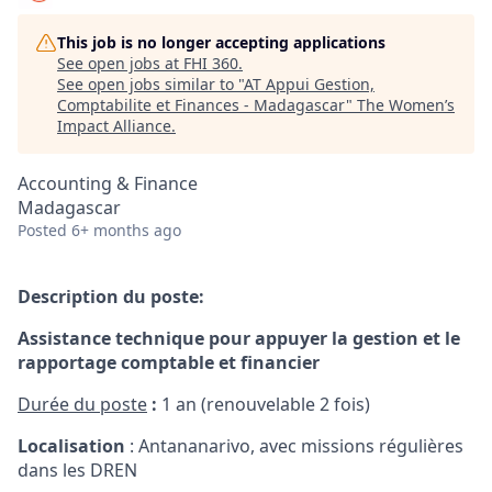
This job is no longer accepting applications
See open jobs at
FHI 360
.
See open jobs similar to "
AT Appui Gestion,
Comptabilite et Finances - Madagascar
"
The Women’s
Impact Alliance
.
Accounting & Finance
Madagascar
Posted
6+ months ago
Description du
poste
:
Assistance technique pour
appuyer la g
estion
et le
r
apportage
c
omptable et
f
inancie
r
Durée du poste
:
1 an (renouvelable 2 fois)
Localisation
: Antananarivo, avec missions régulières
dans les DREN