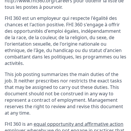
http://www.fhi360.org/careers pour obtenir la liste de
tous les postes à pourvoir.
FHI 360 est un employeur qui respecte l'égalité des
chances et l'action positive. FHI 360 s'engage à offrir
des opportunités d'emploi égales, indépendamment
de la race, de la couleur, de la religion, du sexe, de
l'orientation sexuelle, de l'origine nationale ou
ethnique, de l'âge, du handicap ou du statut d'ancien
combattant dans les politiques, les programmes ou les
activités.
This job posting summarizes the main duties of the
job. It neither prescribes nor restricts the exact tasks
that may be assigned to carry out these duties. This
document should not be construed in any way to
represent a contract of employment. Management
reserves the right to review and revise this document
at any time.
FHI 360 is an
equal opportunity and affirmative action
employer
whereby we do not engage in practices that