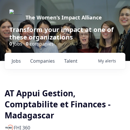
The Women’s Impact Alliance
Transform your impact at one of
these organizations
0
jobs ·
0
companies
Jobs
Companies
Talent
My
alerts
AT Appui Gestion,
Comptabilite et Finances -
Madagascar
FHI 360