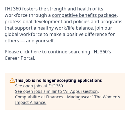
FHI 360 fosters the strength and health of its
workforce through a
competitive benefits package
,
professional development and policies and programs
that support a healthy work/life balance. Join our
global workforce to make a positive difference for
others — and yourself.
Please click
here
to continue searching FHI 360's
Career Portal.
This job is no longer accepting applications
See open jobs at
FHI 360
.
See open jobs similar to "
AT Appui Gestion,
Comptabilite et Finances - Madagascar
"
The Women’s
Impact Alliance
.