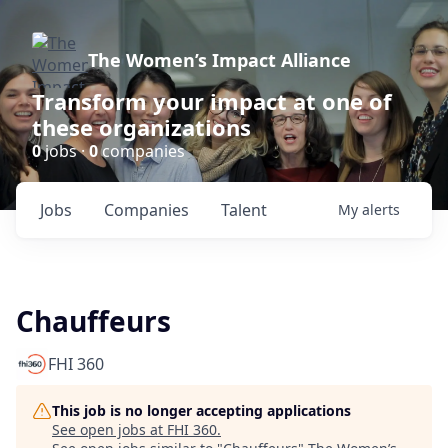
The Women’s Impact Alliance
Transform your impact at one of
these organizations
0
jobs ·
0
companies
Jobs
Companies
Talent
My
alerts
Chauffeurs
FHI 360
This job is no longer accepting applications
See open jobs at
FHI 360
.