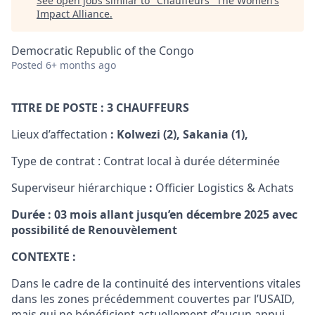
See open jobs similar to "
Chauffeurs
"
The Women’s
Impact Alliance
.
Democratic Republic of the Congo
Posted
6+ months ago
TITRE DE POSTE :
3 CHAUFFEURS
Lieux d’affectation
:
Kolwezi (2), Sakania (1),
Type de contrat : Contrat local à durée déterminée
Superviseur hiérarchique
:
Officier Logistics & Achats
Durée
: 03 mois allant jusqu’en décembre 2025 avec
possibilité de Renouvèlement
CONTEXTE :
Dans le cadre de la continuité des interventions vitales
dans les zones précédemment couvertes par l’USAID,
mais qui ne bénéficient actuellement d’aucun appui